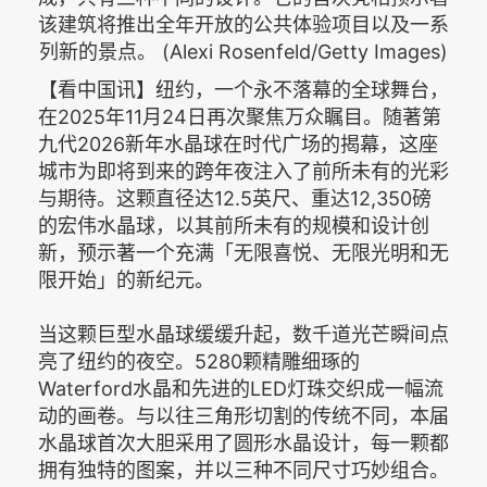
该建筑将推出全年开放的公共体验项目以及一系
列新的景点。 (Alexi Rosenfeld/Getty Images)
【看中国讯】纽约，一个永不落幕的全球舞台，
在2025年11月24日再次聚焦万众瞩目。随著第
九代2026新年水晶球在时代广场的揭幕，这座
城市为即将到来的跨年夜注入了前所未有的光彩
与期待。这颗直径达12.5英尺、重达12,350磅
的宏伟水晶球，以其前所未有的规模和设计创
新，预示著一个充满「无限喜悦、无限光明和无
限开始」的新纪元。
当这颗巨型水晶球缓缓升起，数千道光芒瞬间点
亮了纽约的夜空。5280颗精雕细琢的
Waterford水晶和先进的LED灯珠交织成一幅流
动的画卷。与以往三角形切割的传统不同，本届
水晶球首次大胆采用了圆形水晶设计，每一颗都
拥有独特的图案，并以三种不同尺寸巧妙组合。