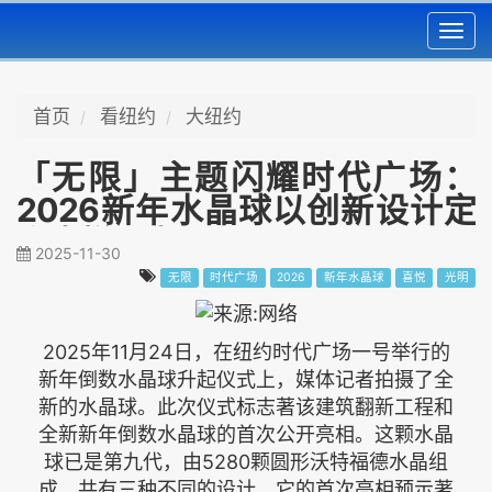
Toggl
navig
首页
看纽约
大纽约
「无限」主题闪耀时代广场：
2026新年水晶球以创新设计定
义喜悦与光明
2025-11-30
无限
时代广场
2026
新年水晶球
喜悦
光明
2025年11月24日，在纽约时代广场一号举行的
新年倒数水晶球升起仪式上，媒体记者拍摄了全
新的水晶球。此次仪式标志著该建筑翻新工程和
全新新年倒数水晶球的首次公开亮相。这颗水晶
球已是第九代，由5280颗圆形沃特福德水晶组
成，共有三种不同的设计。它的首次亮相预示著