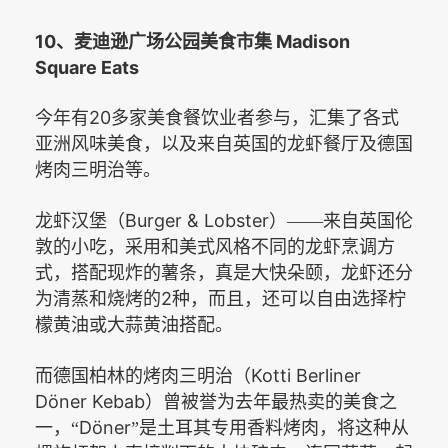
10
Madison
、麦迪逊广场公园美食市集
Square Eats
20
今年有
多家美食餐饮业者参与，汇集了各式
亚洲风味美食，以及来自英国的龙虾餐厅及德国
烤肉三明治等。
Burger & Lobster
龙虾汉堡（
）——来自英国伦
敦的小吃，采用和美式风格不同的龙虾烹调方
式，搭配现炸的薯条，真是大快朵颐，龙虾还分
2
为清蒸和烧烤的
种，而且，还可以自由选择柠
檬黄油或大蒜黄油搭配。
Kotti Berliner
而德国柏林的烤肉三明治（
Döner Kebab
）曾被誉为去年最热卖的美食之
Döner
一，“
”是土耳其专用香料烤肉，将这种从