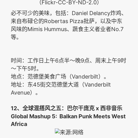
（Flickr-CC-BY-ND-2.0）
Daniel Delancy
必不可少的美味，包括：
炸鸡、
Robertas Pizza
来自布碌仑的
批萨，以及中东
Mimis Hummus
No.7
风味的
、蔬食主义者业者
等。
6
9
9
时间：工作日上午
点半～晚
点、周末上午
时
5
～下午
时。
Vanderbilt
地点：范德堡美食广场（
）。
45
Vanderbilt
地址：东
街交范德堡大道（
Avenue
）。
12
x
、全球混搭风之五：巴尔干庞克
西非音乐
Global Mashup 5: Balkan Punk Meets West
Africa