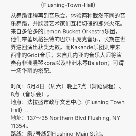
（Flushing-Town-Hall）
从舞蹈课程再到音乐会，体验两种截然不同的音
乐舞蹈，并欣赏艺术家们互相切磋的即兴火花。
Lemon Bucket Orkestra
来自多伦多的
乐团，
他们带著风格独特的巴尔干庞克音乐，长期在世
Kakande
界巡回演出获奖无数。而
乐团则带来
Griot
西非的
音乐；来自几内亚的音乐大师将演
kora
Balafon
奏有非洲竖琴
以及非洲木琴
；可谓
一场华丽的搭配。
5
4
7
时间：
月
日（周六）晚上
点（舞蹈课程）、
8
点（音乐会）。
Flushing Town
地点：法拉盛市政厅文艺中心（
Hall
）。
137
35 Northern Blvd Flushing, NY
地址：
～
11354
。
7
Flushing-Main St
路线：乘
号线到
站。