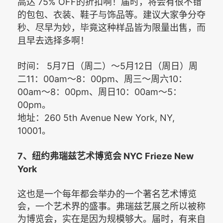
75% OFF
高达
的折扣啊！届时，将会有很不错
的包包、衣装、鞋子与饰品等。建议大家争分夺
秒、尽早为妙，毕竟这种样品皆为限量出售，而
且早去选择多啊！
时间： 5
7
5
12
月
日（周二）～
月
日（周日）周
11
00am
8
00pm
10
二
：
～
：
、周三～周六
：
00am
8
00pm
10
00am
5
～
：
、周日
：
～
：
00pm
。
260 5th Avenue New York, NY,
地址：
10001
。
7
NYC Frieze New
、纽约弗瑞兹艺术博览会
York
这也是一个每年都会举办的一个著名艺术博览
会，一个艺术界的盛事。弗瑞兹艺展之所以被称
为博览会，实在是因为规模够大。届时，有来自