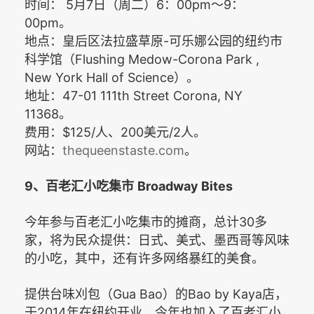
5
7
6
00pm
9
时间：
月
日（周二）
：
～
：
00pm
。
-
地点：皇后区法拉盛草原
可乐娜公园的纽约市
Flushing Medow-Corona Park ,
科学馆（
New York Hall of Science
）。
47-01 111th Street Corona, NY
地址：
11368
。
$125/
200
/2
费用：
人、
美元
人。
thequeenstaste.com
网站：
。
9
Broadway Bites
、百老汇小吃集市
今年参与百老汇小吃集市的摊商，总计30
多
家，将为民众提供：日式、美式、墨西哥等风味
的小吃，其中，还有许多网络暴红的美食。
Gua Bao
Bao by Kaya
提供台味刈包（
）的
店，
2014
于
年在纽约开业，今年也加入了百老汇小