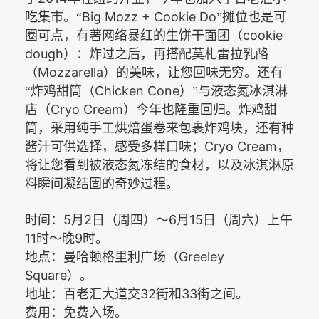
Big Mozz + Cookie Do
吃集市。“
”摊位也是可
cookie
圈可点，有著网络暴红的生饼干面团（
dough
）：炸过之后，再搭配莫札雷拉乳酪
Mozzarella
（
）的美味，让您回味无穷。还有
Chicken Cone
“炸鸡甜筒（
）”与液态氮冰淇淋
Cryo Cream
店（
）今年也隆重回归。炸鸡甜
筒，采用纯手工烘焙蛋卷来包裹炸鸡块，还有种
Cryo Cream
酱汁可供选择，感受多样口味；
，
将让您看到被液态氮冻结的食材，以及冰淇淋原
料瞬间凝结固的奇妙过程。
时间：5
2
6
15
月
日（周四）～
月
日（周六）上午
11
9
时～晚
时。
Greeley
地点：曼哈顿格里利广场（
Square
）。
32
33
地址：百老汇大道交
街和
街之间。
费用：免费入场。