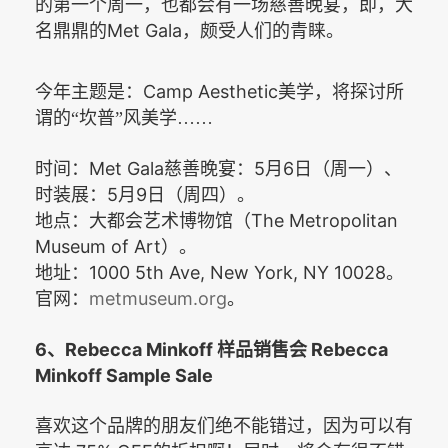
的第一个周一，也都会有一场慈善晚宴，即，大
Met Gala
名鼎鼎的
，颇受人们的青睐。
Camp Aesthetic
今年主题是：
美学，将探讨所
谓的“坎普”风美学……
Met Gala
5
6
时间：
慈善晚宴：
月
日（周一）、
5
9
时装展：
月
日（周四）。
The Metropolitan
地点：大都会艺术博物馆（
Museum of Art
）。
1000 5th Ave, New York, NY 10028
地址：
。
metmuseum.org
官网：
。
6
Rebecca Minkoff
Rebecca
、
样品销售会
Minkoff Sample Sale
喜欢这个品牌的朋友们绝不能错过，因为可以有