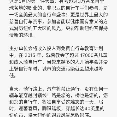
5
3
这是
月的第一件大事，有著超过
万名来自全
球各地的职业的、非职业的自行车手们参与，是
一场全美最大的自行车盛事！更是世界上最大的
慈善自行车赛事，参加者能以健康而有意义的方
式游历纽约五大区的风光，更能帮助纽约客保持
清新的环境。
主办单位会将收入投入到免费自行车教育计划
2015
17000
中，在
年，就曾教会了超过
名儿童
和成人骑自行车，当越来越多的人开始学会并爱
上骑自行车时，城市的交通污染就会越来越降
低。
当天，骑行路上，汽车将禁止通行，没有任何一
辆车能穿越封锁线！路是您的，桥也是您的，您
和您的自行车，将独自享受这难忘的一天。届
时，迎著春风，脚踩踏板，穿越长达40
英里的
纽约市，将大纽约的迥异风景尽收眼底。