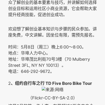
众了解创业的基本要素与技巧，并讲解如何选择
创业目标和运用社区小商业资源，它会帮助大家
提升经商技能，促进创业成功。
欢迎想了解创业基本知识与步骤的民众参加。讲
座免费，中文讲解。因坐位有限，需预先报名。
5
8
6:00
8:00
时间：
月
日（周三）晚上
～
。
地点：华埠人力中心。
70
3
70 Mulberry
地址：华埠茂比利街
号
楼（
Street 3FL, NY NY 10013
）。
646-292-9672
电话：
。
2
TD Five Boro Bike Tour
、
纽约自行车之行
（Flickr-CC-BY-SA-2.0）