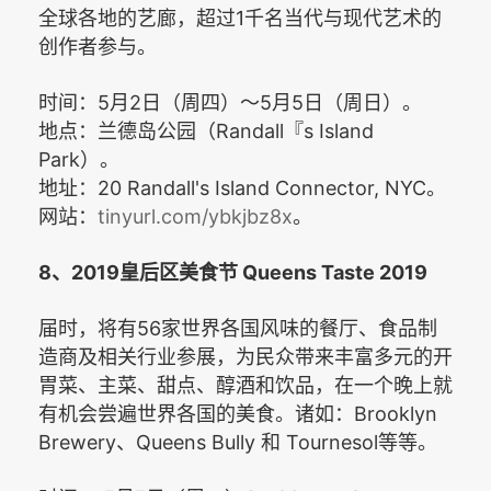
全球各地的艺廊，超过1
千名当代与现代艺术的
创作者参与。
5
2
5
5
时间：
月
日（周四）～
月
日（周日）。
Randall『s Island
地点：兰德岛公园（
Park
）。
20 Randall's Island Connector, NYC
地址：
。
tinyurl.com/ybkjbz8x
网站：
。
8
2019
Queens Taste 2019
、
皇后区美食节
56
届时，将有
家世界各国风味的餐厅、食品制
造商及相关行业参展，为民众带来丰富多元的开
胃菜、主菜、甜点、醇酒和饮品，在一个晚上就
Brooklyn
有机会尝遍世界各国的美食。诸如：
Brewery
Queens Bully
Tournesol
、
和
等等。