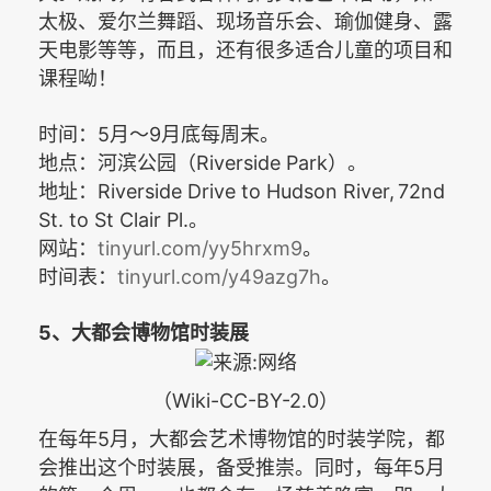
太极、爱尔兰舞蹈、现场音乐会、瑜伽健身、露
天电影等等，而且，还有很多适合儿童的项目和
课程呦！
5
9
时间：
月～
月底每周末。
Riverside Park
地点：河滨公园（
）。
Riverside Drive to Hudson River, 72nd
地址：
St. to St Clair Pl.
。
tinyurl.com/yy5hrxm9
网站：
。
tinyurl.com/y49azg7h
时间表：
。
5
、大都会博物馆时装展
（Wiki-CC-BY-2.0）
5
在每年
月，大都会艺术博物馆的时装学院，都
5
会推出这个时装展，备受推崇。
同时，每年
月