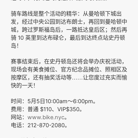
骑车路线是整个活动的精华：从曼哈顿下城出
发，经过中央公园到达布朗士，再回到曼哈顿中
城，跨过罗斯福岛后，一路抵达皇后区；然后再
10
骑
英里到达布碌仑，最后到达终点站史丹顿
岛！
赛事结束后，在史丹顿岛还将会举办庆祝活动，
现场会有美食摊位、官方纪念品摊位、照相区及
按摩区，还有抽奖活动等……让您度过充实而愉
快的一天！
5
5
10:00am
6:00pm
时间：
月
日
～
。
$110
VIP$350
费用：普通
、
。
www.bike.nyc
网站：
。
212-870-2080
电话：
。