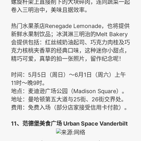
螺旋杆架上直接削下的大块碎肉，连同蔬菜一起
卷入三明治中，美味且据效率。
Renegade Lemonade
热门水果茶店
，也将提供
Melt Bakery
新鲜水果制饮品；冰淇淋三明治的
会提供包括：红丝绒奶油起司、巧克力肉桂及巧
克力核桃夹香草的经典口味，这种迷你小甜点，
精巧可爱，真挚的拍一张照片，留作纪念呢！
5
5
6
1
时间：
月
日（周日）～
月
日（周六）上午
11
9
时～晚
时。
Madison Square
地点：麦迪逊广场公园（
）。
25
26
地址：曼哈顿第五大道与
街、
街交界处。
费用：免费入场（部分店家接受信用卡付款）。
11
Urban Space Vanderbilt
、范德堡美食广场