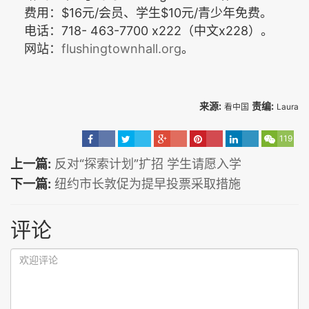
$16
/
$10
/
费用：
元
会员、学生
元
青少年免费。
718- 463-7700 x222
x228
电话：
（中文
）。
flushingtownhall.org
网站：
。
来源:
责编:
看中国
Laura
119
上一篇:
反对“探索计划”扩招 学生请愿入学
下一篇:
纽约市长敦促为提早投票采取措施
评论