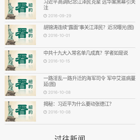
习近平高调纪念江泽民克星 远华案黑幕引关
注
2016-09-29
胡锦涛连续“露面”事关江泽民？近况曝光(图)
2016-10-01
中共十九大入常名单几成真？学者如是说
2016-10-15
一路淫乱一路升迁的海军司令 军中艾滋病蔓
延(图)
2016-10-08
揭秘：习近平为什么要动张德江？
2016-10-08
过往新闻