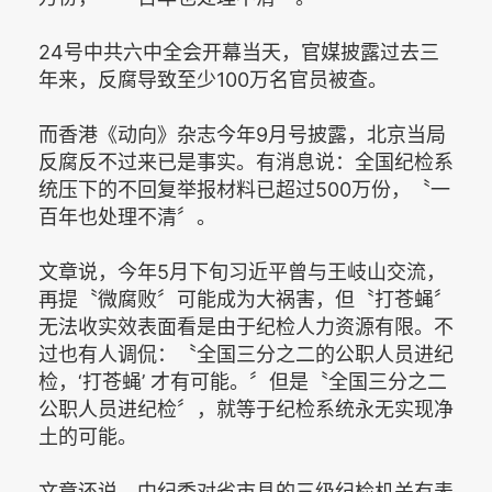
24号中共六中全会开幕当天，官媒披露过去三
年来，反腐导致至少100万名官员被查。
而香港《动向》杂志今年9月号披露，北京当局
反腐反不过来已是事实。有消息说：全国纪检系
统压下的不回复举报材料已超过500万份，〝一
百年也处理不清〞。
文章说，今年5月下旬习近平曾与王岐山交流，
再提〝微腐败〞可能成为大祸害，但〝打苍蝇〞
无法收实效表面看是由于纪检人力资源有限。不
过也有人调侃：〝全国三分之二的公职人员进纪
检，‘打苍蝇’ 才有可能。〞但是〝全国三分之二
公职人员进纪检〞，就等于纪检系统永无实现净
土的可能。
文章还说，中纪委对省市县的三级纪检机关有表