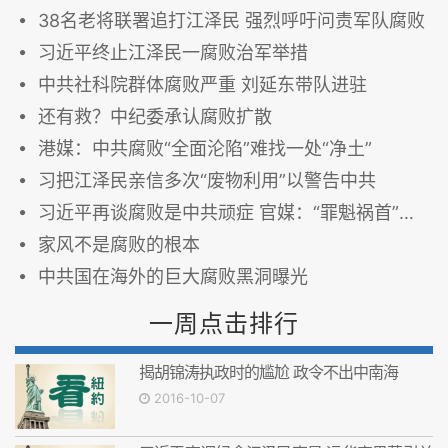
38名老将联署追打江泽民 强烈呼吁问责军队腐败
习近平终止江泽民一腐败治军举措
中共社科院群体腐败严重 刘延东带队进驻
还有救？中纪委承认腐败扩散
港媒：中共腐败“全面沦陷”难找一处“净土”
习把江泽民亲信多次“废物利用”以警告中共
习近平再谈腐败是中共顽症 官媒：“罪魁祸首”是江泽民
家风不是腐败的根本
中共国在海外的巨大腐败黑洞曝光
一周点击排行
揭胡锦涛执政时的尴尬 政令不出中南海
2016-10-07