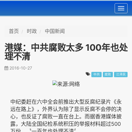
Toggl
navig
首页
时政
中国新闻
港媒：中共腐败太多 100年也处
理不清
2016-10-27
中共
腐败
江泽民
中纪委赶在六中全会前推出大型反腐纪录片《永
远在路上》，外界认为除了显示反腐不会停的决
心，也反证了腐败一直在台上。而据香港媒体披
露，大陆全国纪检系统积压的举报材料超过500
万份，〝一百年也处理不清〞。