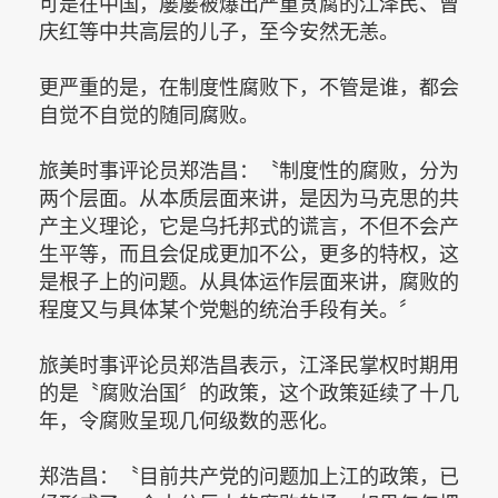
可是在中国，屡屡被爆出严重贪腐的江泽民、曾
庆红等中共高层的儿子，至今安然无恙。
更严重的是，在制度性腐败下，不管是谁，都会
自觉不自觉的随同腐败。
旅美时事评论员郑浩昌：〝制度性的腐败，分为
两个层面。从本质层面来讲，是因为马克思的共
产主义理论，它是乌托邦式的谎言，不但不会产
生平等，而且会促成更加不公，更多的特权，这
是根子上的问题。从具体运作层面来讲，腐败的
程度又与具体某个党魁的统治手段有关。〞
旅美时事评论员郑浩昌表示，江泽民掌权时期用
的是〝腐败治国〞的政策，这个政策延续了十几
年，令腐败呈现几何级数的恶化。
郑浩昌：〝目前共产党的问题加上江的政策，已