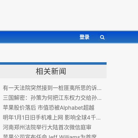
登录
相关新闻
有一天法院突然接到一桩匪夷所思的诉状，有人要状告神！更疯狂的是法院竟然受理了！
三国解密：孙策为何把江东权力交给孙权？
苹果股价落后 市值恐被Alphabet超越
明年1月1日旧手机难上网 影响全球4千万人
河南郑州法院举行大陆首次微信庭审
苹果公司宣布任命Jeff Williams为首席运营官