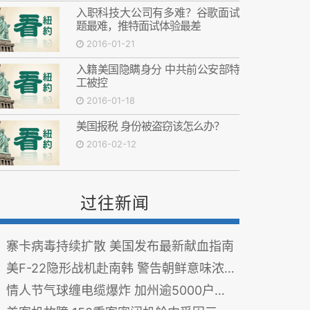
入职科技大公司有多难？谷歌面试
题最难，推特面试体验最差
2016-01-21
入籍美国隐瞒身分 中共前公安部特
工被控
2016-01-18
美国报税 身份被盗窃该怎么办？
2016-02-12
过往新闻
寨卡病毒持续扩散 美国发布最新献血指南
美F-22隐形战机赴南韩 警告朝鲜意味浓厚
情人节气球缠电缆爆炸 加州逾5000户停电