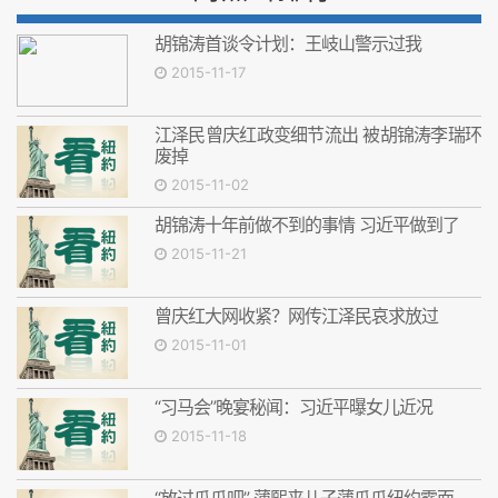
胡锦涛首谈令计划：王岐山警示过我
2015-11-17
江泽民曾庆红政变细节流出 被胡锦涛李瑞环
废掉
2015-11-02
胡锦涛十年前做不到的事情 习近平做到了
2015-11-21
曾庆红大网收紧？网传江泽民哀求放过
2015-11-01
“习马会”晚宴秘闻：习近平曝女儿近况
2015-11-18
“放过瓜瓜吧” 薄熙来儿子薄瓜瓜纽约露面