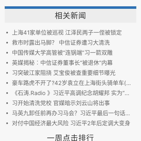
相关新闻
上海41家单位被巡视 江泽民两子一侄被锁定
救市时露出马脚？ 中信证券遭习大清洗
中国传媒大学高管被“连锅端”习一箭双雕
英媒揭秘︰中信证券董事长“被退休”内幕
习突破江家阻挠 艾宝俊被查重要细节曝光
豪车路虎不开了?42岁袁立在上海街头骑单车(组图)
《石涛.Radio 》习近平高调纪念胡耀邦 实为“剑道在剑外”
习开始清洗党校 官媒暗示刘云山将出事
马英九卸任前再办习马会？习近平最后一句话留口风
对付中国经济最大风险 习近平2年后定调大变身
一周点击排行