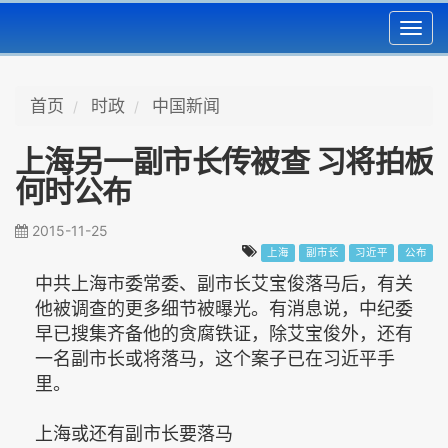
Toggl
navig
首页
时政
中国新闻
上海另一副市长传被查 习将拍板
何时公布
2015-11-25
上海
副市长
习近平
公布
中共上海市委常委、副市长艾宝俊落马后，有关
他被调查的更多细节被曝光。有消息说，中纪委
早已搜集齐备他的贪腐铁证，除艾宝俊外，还有
一名副市长或将落马，这个案子已在习近平手
里。
上海或还有副市长要落马