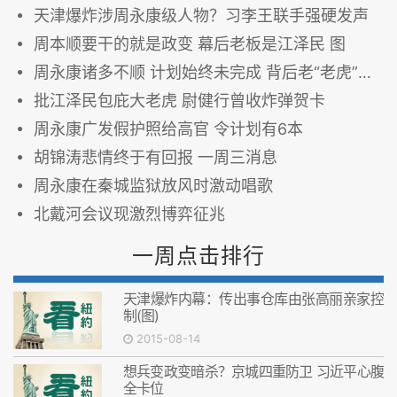
天津爆炸涉周永康级人物？习李王联手强硬发声
周本顺要干的就是政变 幕后老板是江泽民 图
周永康诸多不顺 计划始终未完成 背后老“老虎”引注目
批江泽民包庇大老虎 尉健行曾收炸弹贺卡
周永康广发假护照给高官 令计划有6本
胡锦涛悲情终于有回报 一周三消息
周永康在秦城监狱放风时激动唱歌
北戴河会议现激烈博弈征兆
一周点击排行
天津爆炸内幕：传出事仓库由张高丽亲家控
制(图)
2015-08-14
想兵变政变暗杀？京城四重防卫 习近平心腹
全卡位