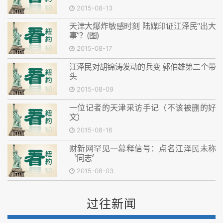
2015-08-13
天津大爆炸敏感时刻 陆媒印证江泽民“出大
事”？(图)
2015-08-17
江泽民对胡锦涛发动的兵变 郭伯雄第二个带
头
2015-08-09
一位记者的天津采访手记（不该被删的好
文）
2015-08-16
财新网罕见一幕释信号：点名江泽民未称
〝同志〞
2015-08-03
过往新闻