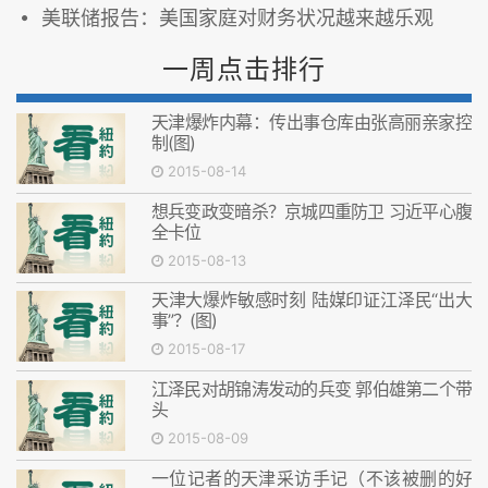
美联储报告：美国家庭对财务状况越来越乐观
一周点击排行
天津爆炸内幕：传出事仓库由张高丽亲家控
制(图)
2015-08-14
想兵变政变暗杀？京城四重防卫 习近平心腹
全卡位
2015-08-13
天津大爆炸敏感时刻 陆媒印证江泽民“出大
事”？(图)
2015-08-17
江泽民对胡锦涛发动的兵变 郭伯雄第二个带
头
2015-08-09
一位记者的天津采访手记（不该被删的好