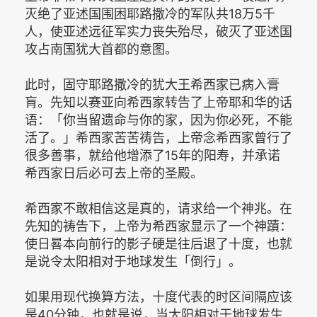
灭绝了亚述国围困耶路撒冷的军队共18万5千
人，使亚述远征军实力丧失殆尽，破灭了亚述国
攻占南国犹大首都的意图。
此时，固守耶路撒冷的犹大王希西家已病入膏
肓。先知以赛亚向希西家转告了上帝耶和华的话
语：「你当留遗命与你的家，因为你必死，不能
活了。」希西家苦苦祷告，上帝念希西家曾行了
很多善事，就给他增添了15年的阳寿，并承诺
希西家日后必可去上帝的圣殿。
希西家不敢相信这是真的，请求给一个神兆。在
先知的祷告下，上帝为希西家显示了一个神蹟：
使日晷本向前行的影子硬是往后退了十度，也就
是说令太阳相对于地球发生「倒行」。
如果用现代换算方法，十度代表的时区间隔应该
是40分钟，也就是说，当太阳相对于地球发生