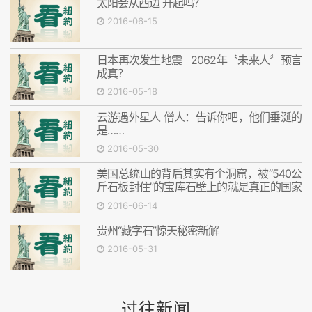
太阳会从西边 升起吗？
2016-06-15
日本再次发生地震 2062年〝未来人〞预言
成真？
2016-05-18
云游遇外星人 僧人：告诉你吧，他们垂涎的
是……
2016-05-30
美国总统山的背后其实有个洞窟，被“540公
斤石板封住”的宝库石壁上的就是真正的国家
宝藏
2016-06-14
贵州“藏字石”惊天秘密新解
2016-05-31
过往新闻