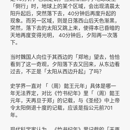
「倒行」时，地球上的某个区域，会出现清晨太
阳升起后，突然落下去，40分钟后再度升起的
现象。而另一区域，则是日落西山后天色渐黑，
突然，落下去的太阳又跳上来，使得本已昏暗的
天地再度变得光明， 40分钟后，夕阳再一次落
下。
当时魏国人向位于其西边的「郑地」望去，恰恰
看到了这一奇观，夕阳落下去又回来，从东边看
过去，不正是「太阳从西边升起」了吗？
史学界一直对 「（周）懿王元年」具体是哪一
年无法界定，对比《竹书纪年》里「（周）懿王
元年，天再旦于郑」的记载，与《圣经》中上帝
令太阳倒退十度的记载，应该是指公元前701
年。
现代科学家认为，《竹书纪年》里记载的「天再