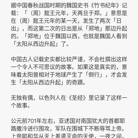
据中国春秋战国时期的魏国史书《竹书纪年》记
载：「（周）懿王元年，天再旦于郑。」意思是
在（周）懿王元年的某一天，发生了两次「日
出」，而这第二次的日出是从「郑地」那边升起
的。「郑地」位于魏国以西，也就是魏国人看到
「太阳从西边升起」了。
中国古人记载史实都比较严谨，不会杜撰出这样
一个令人不可思议的故事。如果这是真实的，意
味着太阳曾相对于地球产生了「倒行」，才会发
生「太阳从西边升起」的奇蹟。
无独有偶，以色列人在《圣经》里记录了这样一
个故事。
公元前701年左右，亚述国对南国犹大的首都耶
路撒冷进行围攻，军队在围城下不断辱骂上帝。
上帝耶和华从天上差遣灭命的天使，一夜之间，