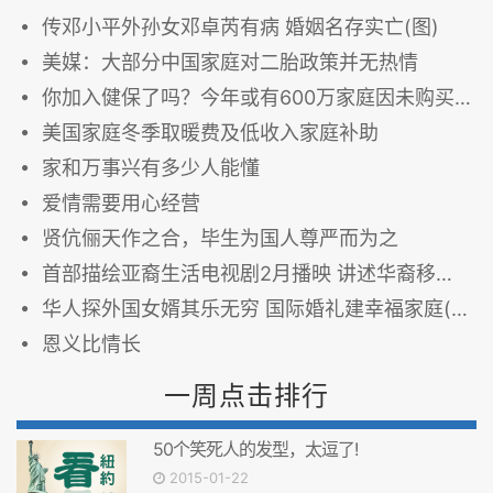
传邓小平外孙女邓卓芮有病 婚姻名存实亡(图)
美媒：大部分中国家庭对二胎政策并无热情
你加入健保了吗？今年或有600万家庭因未购买健保被罚款
美国家庭冬季取暖费及低收入家庭补助
家和万事兴有多少人能懂
爱情需要用心经营
贤伉俪天作之合，毕生为国人尊严而为之
首部描绘亚裔生活电视剧2月播映 讲述华裔移民美国梦
华人探外国女婿其乐无穷 国际婚礼建幸福家庭(图)
恩义比情长
一周点击排行
50个笑死人的发型，太逗了!
2015-01-22