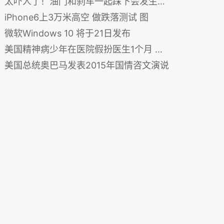
太吓人了！油门和刹车一起踩下会发生什么？
iPhone6上3万米高空 做跌落测试 图
微软Windows 10 将于21日发布
美国精神病少年在医院假扮医生1个月 无人识破
美国总统奥巴马发表2015年国情咨文演说