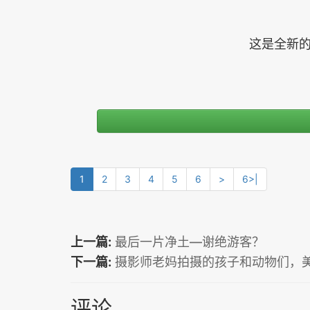
这是全新的任
1
2
3
4
5
6
>
6>|
上一篇:
最后一片净土—谢绝游客？
下一篇:
摄影师老妈拍摄的孩子和动物们，
评论