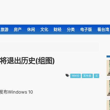
旅游
房产
休闲
文化
财经
分类
电子版
看台湾
E将退出历史(组图)
Win10
发布会
IE
布Windows 10