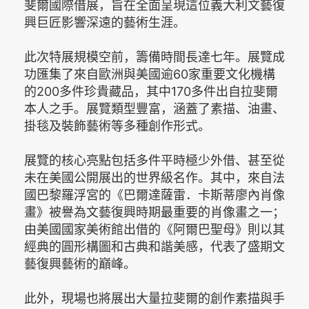
斐爾國際借展，旨在全面呈現這位義大利文藝復
興巨匠影響深遠的藝術生涯。
此次特展規模空前，籌備時間長達七年。展覽成
功匯集了來自歐洲與美國逾60家重要文化機構
的200多件珍貴藏品，其中170多件出自拉斐爾
本人之手。展覽類型豐富，涵蓋了素描、油畫、
掛毯及裝飾藝術等多種創作形式。
展覽的核心亮點包括多件平時極少外借、甚至從
未在美國公開展出的世界級名作。其中，來自法
國巴黎羅浮宮的《巴爾達薩雷．卡斯蒂廖內肖像
畫》被譽為文藝復興時期最重要的肖像畫之一；
由美國國家美術館出借的《阿爾巴聖母》則以其
經典的圓形構圖和古典和諧美感，代表了盛期文
藝復興藝術的巔峰。
此外，現場也將展出大量拉斐爾的創作素描與手