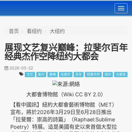
Toggl
navig
首页
看纽约
大纽约
展现文艺复兴巅峰：拉斐尔百年
经典杰作空降纽约大都会
2026-05-22
文艺
复兴
巅峰
拉斐尔
百年
经典杰作
纽约
大都会
大都會博物館（Wiki CC BY 2.0）
【看中國訊】紐約大都會藝術博物館（MET）
宣布，將於2026年3月29日至6月28日推出
「拉斐爾：崇高的詩篇」（Raphael:Sublime
Poetry）特展。這是美國有史以來首個大型拉