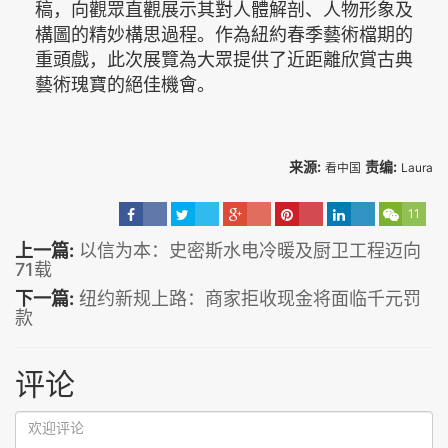
稿，向觀眾直觀展示其對人體解剖、人物形象及
構圖的精妙構思過程。作為紐約春季藝術檔期的
重頭戲，此次展覽為大眾提供了近距離欣賞古典
藝術瑰寶的絕佳機會。
来源:
责编:
看中国
Laura
11
上一篇:
以信为本：史密斯水电冷暖及厨卫工程迈向
71载
下一篇:
纽约新规上路：商家拒收现金将面临千元罚
款
评论