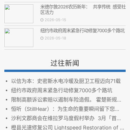
米德尔敦2026农历新年： 共享传统 感受社
区活力
2026-05-15
纽约市政府周末紧急行动修复7000多个路坑
2026-05-18
过往新闻
以信为本：史密斯水电冷暖及厨卫工程迈向71载
纽约市政府周末紧急行动修复7000多个路坑
限制高额诉讼索赔以遏制车险造假。 霍楚新规触动纽约庭审律师巨大利益
恒听（StillHear）：为生命的重要瞬间留下您的声音
沙利文郡商会在维拉罗马度假村举办 3月「首个周五」商务交流早餐会
橙县光速修复公司 Lightspeed Restoration of Orange County： 修复的不只是房子，更是安心