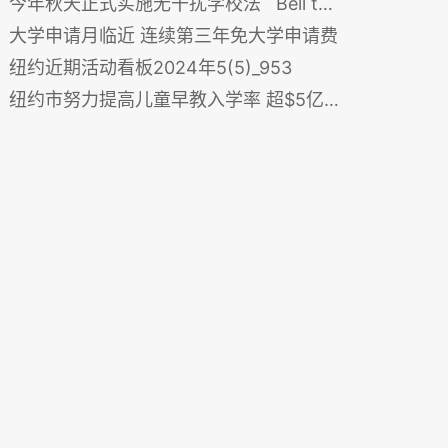
今年秋天正式实施无干扰学校法 Bell to Bell智能手机限制计划
大学申请月临近 连续第三年免大学申请费
纽约近期活动看板2024年5(5)_953
纽约市努力提高儿童早教入学率 超$5亿资助关键教育项目