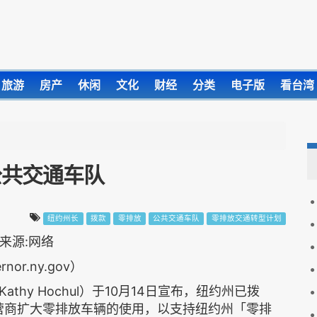
旅游
房产
休闲
文化
财经
分类
电子版
看台湾
公共交通车队
纽约州长
拨款
零排放
公共交通车队
零排放交通转型计划
rnor.ny.gov）
hy Hochul）于10月14日宣布，纽约州已拨
运营商扩大零排放车辆的使用，以支持纽约州「零排