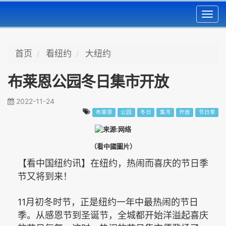
Toggl
navig
首页
看纽约
大纽约
布莱恩公园冬日集市开放
2022-11-24
布莱恩
公园
冬日
集市
开放
节日季
（看中國圖片）
【看中国纽约讯】在纽约，热闹而喜庆的节日季
节又将到来！
11
月初冬时节，正是纽约一年中最热闹的节日
季。从感恩节到圣诞节，全城都开始洋溢起喜庆