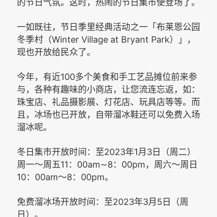
的节日气氛。这时，热闹的节日集市便登场了。
一如既往，节日季里经典活动之一「布莱恩公园
Winter Village at Bryant Park
冬季村（
）」，
现也开放给民众了。
100
今年，有近
多个美食和手工艺品摊位前来参
与，各种有趣味的小商店，让您流连忘返，如：
珠宝店、礼品摄影展、灯花店、玩具店等等。
而
且，冰场也已开放，自带溜冰鞋还可以免费入场
溜冰呢。
2023
1
3
冬日集市开放时间：至
年
月
日（周二）
11
00am
∼
8
00pm
周一～周五
：
：
，周六～周日
10
00am
8
00pm
：
～
：
。
2023
3
5
免费溜冰场开放时间：至
年
月
日（周
日）。