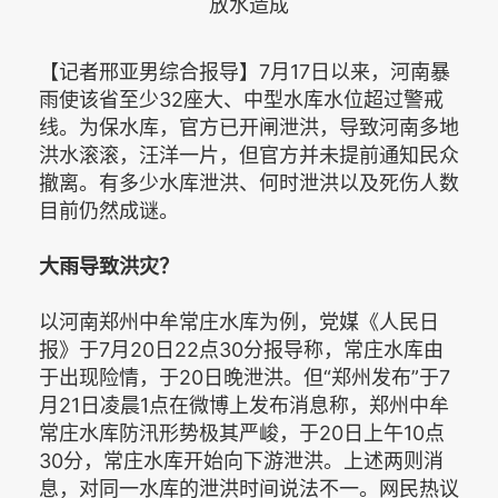
放水造成
【记者邢亚男综合报导】7月17日以来，河南暴
雨使该省至少32座大、中型水库水位超过警戒
线。为保水库，官方已开闸泄洪，导致河南多地
洪水滚滚，汪洋一片，但官方并未提前通知民众
撤离。有多少水库泄洪、何时泄洪以及死伤人数
目前仍然成谜。
大雨导致洪灾？
以河南郑州中牟常庄水库为例，党媒《人民日
报》于7月20日22点30分报导称，常庄水库由
于出现险情，于20日晚泄洪。但“郑州发布”于7
月21日凌晨1点在微博上发布消息称，郑州中牟
常庄水库防汛形势极其严峻，于20日上午10点
30分，常庄水库开始向下游泄洪。上述两则消
息，对同一水库的泄洪时间说法不一。网民热议