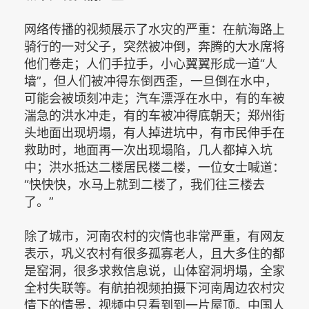
网络传播的视频展示了水灾的严重：在航海路上
骑行的一对父子，突然被冲倒，奔腾的大水席将
他们卷走；人们手拉手，小心翼翼形成一道“人
墙”，但人们被冲得东倒西歪，一旦倒在水中，
可能会被顷刻冲走；汽车漂浮在水中，有的车被
湍急的洪水冲走，有的车被冲得底朝天；郑州街
头地面出现坍塌，有人掉进坑中，有市民伸手在
救助时，地面再一次出现塌陷，几人都掉入坑
中；洪水抵达二楼居民楼二楼，一位女士喊道：
“快快快，水马上就到二楼了，我们往三楼去
了。”
除了城市，河南农村的灾情也非常严重，有网友
表示，巩义农村有很多孤寡老人，且大多住的都
是窑洞，很多求救信息说，山体窑洞坍塌，全家
全村失联等。有航拍视频拍摄下河南周边农村灾
情下的情景，视频中只看到到一片屋顶。中国人