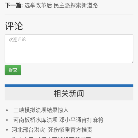
下一篇:
选举改革后 民主派探索新道路
评论
提交
相关新闻
三峡模拟溃坝结果惊人
河南板桥水库溃坝 邓小平通宵打麻将
河北邢台洪灾 死伤惨重官方推责