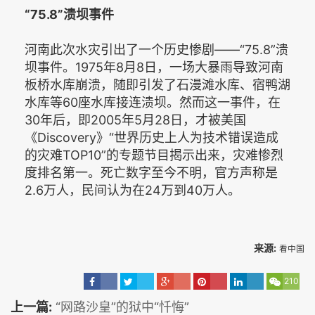
“75.8”溃坝事件
河南此次水灾引出了一个历史惨剧——“75.8”溃
坝事件。1975年8月8日，一场大暴雨导致河南
板桥水库崩溃，随即引发了石漫滩水库、宿鸭湖
水库等60座水库接连溃坝。然而这一事件，在
30年后，即2005年5月28日，才被美国
《Discovery》“世界历史上人为技术错误造成
的灾难TOP10”的专题节目揭示出来，灾难惨烈
度排名第一。死亡数字至今不明，官方声称是
2.6万人，民间认为在24万到40万人。
来源:
看中国
210
上一篇:
“网路沙皇”的狱中“忏悔”