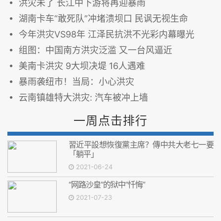
洪灾未了 长江中下游将再迎暴雨
湖南卡车“敢死队”冲堵溃坝口 民讽无视生命
今年洪灾VS98年 江泽民抗洪不光彩内幕曝光
组图：中国南方洪灾泛滥 又一台风逼近
美南卡洪灾 9大坝决堤 16人遇难
暴雨袭纽市！当局：小心洪灾
云南镇雄特大洪灾: 汽车被冲上墙
一周点击排行
習近平設想恢復黨主席？傳中共大老七一要
「躺平」
2021-06-24
“网路沙皇”的狱中“忏悔”
2021-07-23