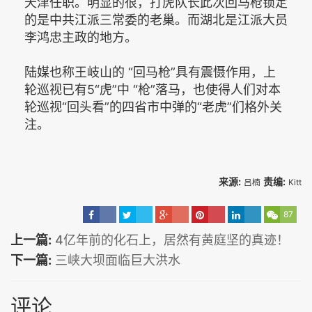
天津任职。明显的很，打虎队长此次回马枪锁定
的是中共江派三常委的老巢。而湖北是江派大员
李鸿忠主政的地方。
陆媒也称王岐山的 “回马枪”具有震慑作用，上
轮巡视已有5“虎”中 “枪”落马，也使得人们对本
轮巡视“回头看”的四省市中弹的“老虎”们格外关
注。
来源:
责编:
吕楠
Kitt
87
上一篇:
4亿年前的化石上，居然有黄庭坚的真迹！
下一篇:
三峡大坝面临巨大洪水
评论