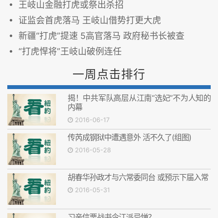
王岐山金融打虎或祭出杀招
证监会首虎落马 王岐山借势打更大虎
新疆“打虎”提速 5高官落马 政府秘书长被查
“打虎悍将”王岐山破例连任
一周点击排行
揭！中共军队高层从江南“选妃”不为人知的
内幕
2016-06-17
传芮成钢狱中遭遇意外 活不久了(组图)
2016-05-28
胡春华孙政才与六常委同台 或预示下届入常
2016-05-31
习亲信栗战书令江派忌惮？