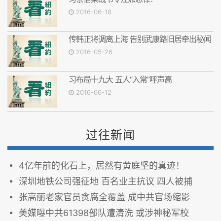
2016-06-18
传韩正将调离上海 告别武康路旧居牵出秘闻
2016-05-26
习布局十九大 五人“入常”呼声高
2016-06-12
过往新闻
4亿年前的化石上，居然有黄庭坚的真迹！
深圳地铁公司强征地 百名业主抗议 四人被捕
张高丽老家官员贪腐全覆盖 成中共官场缩影
美媒曝中共61398部队遭清洗 或涉神秘军校