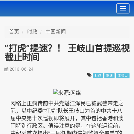
Toggl
navig
首页
时政
中国新闻
“打虎”提速？！ 王岐山首提巡视
截止时间
2016-06-24
打虎
提速
王岐山
网络上正疯传前中共党魁江泽民已被武警带走之
际，以中纪委“打虎”队长王岐山为首的中共十八
届中央第十次巡视即将展开，其中包括香港和澳
门特别行政区。值得注意的是，在这轮巡视前，
中纪委首次提出“一届任期内巡视监督全覆盖”的