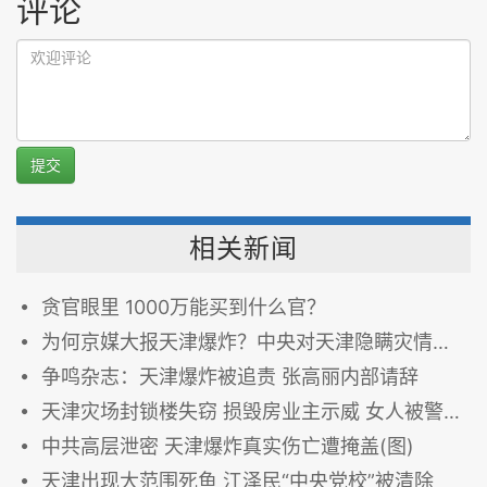
评论
提交
相关新闻
贪官眼里 1000万能买到什么官？
为何京媒大报天津爆炸？中央对天津隐瞒灾情很恼火
争鸣杂志：天津爆炸被追责 张高丽内部请辞
天津灾场封锁楼失窃 损毁房业主示威 女人被警殴流血 组图
中共高层泄密 天津爆炸真实伤亡遭掩盖(图)
天津出现大范围死鱼 江泽民“中央党校”被清除