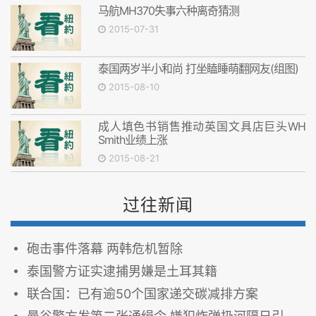
马航MH370失事六种离奇猜测
2015-07-31
泰国两岁半小和尚 打坐瞌睡萌翻网友(组图)
2015-08-10
成人填色书销售推动英国文具店巨头WH
Smith业绩上涨
2015-08-21
过往新闻
砲击事件落幕 两韩危机暂除
泰国警方证实逮捕男嫌是土耳其籍
联合国：已有逾50个国家递交碳减排方案