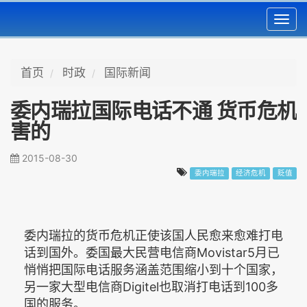
Toggl
navig
首页
时政
国际新闻
委内瑞拉国际电话不通 货币危机
害的
2015-08-30
委内瑞拉
经济危机
贬值
委内瑞拉的货币危机正使该国人民愈来愈难打电
话到国外。委国最大民营电信商Movistar5月已
悄悄把国际电话服务涵盖范围缩小到十个国家，
另一家大型电信商Digitel也取消打电话到100多
国的服务。