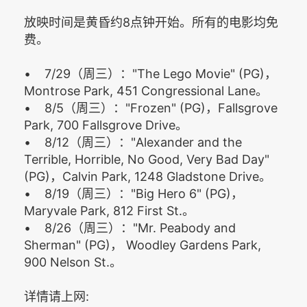
放映时间是黄昏约8点钟开始。所有的电影均免
费。
• 7/29（周三）："The Lego Movie" (PG)，
Montrose Park, 451 Congressional Lane。
• 8/5（周三）："Frozen" (PG)，Fallsgrove
Park, 700 Fallsgrove Drive。
• 8/12（周三）："Alexander and the
Terrible, Horrible, No Good, Very Bad Day"
(PG)，Calvin Park, 1248 Gladstone Drive。
• 8/19（周三）："Big Hero 6" (PG)，
Maryvale Park, 812 First St.。
• 8/26（周三）："Mr. Peabody and
Sherman" (PG)， Woodley Gardens Park,
900 Nelson St.。
详情请上网: