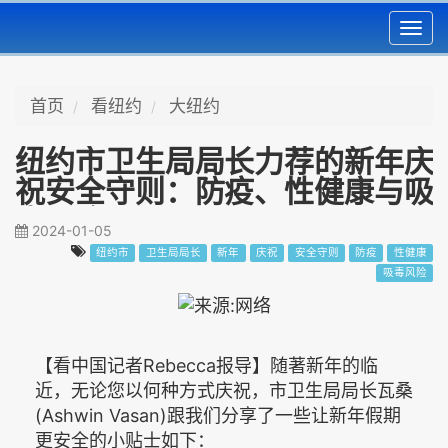
Toggl
navig
首页
看纽约
大纽约
纽约市卫生局局长力荐的新年庆
祝安全守则：防疫、性健康与吸
毒风险
2024-01-05
纽约市
卫生局局长
新年
庆祝
安全守则
防疫
性健康
吸毒风险
【看中国记者Rebecca报导】随著新年的临
近，无论您以何种方式庆祝，市卫生局局长瓦桑
(Ashwin Vasan)跟我们分享了一些让新年假期
更安全的小贴士如下：