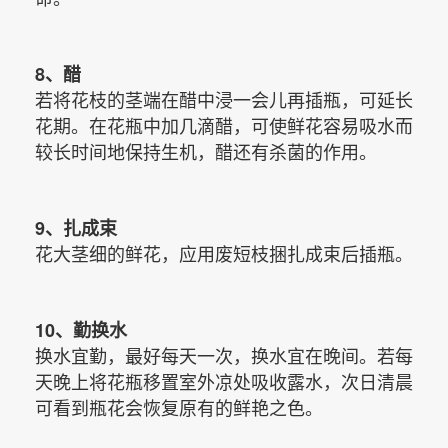
8、
醋
若将花枝的茎端在
醋
中浸一会儿再插瓶，可延长
花期。在花瓶中加几滴醋，可使鲜花容易吸水而
较长时间地保持生机，醋还有
杀菌
的作用。
9、扎成束
花大茎细的鲜花，应用废短枝捆扎成束后插瓶。
10、勤换水
换水宜勤，最好每天一次，换水宜在晚间。若每
天晚上将花瓶移置室外凉处吸收露水，次日清晨
可看到瓶花会恢复原有的鲜艳之色。