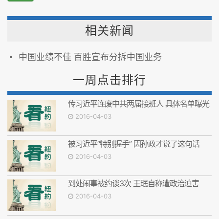
相关新闻
中国业绩不佳 百胜宣布分拆中国业务
一周点击排行
传习近平连废中共两届接班人 具体名单曝光
2016-04-03
被习近平“特别握手” 因孙政才说了这句话
2016-04-03
到处闹事被约谈3次 王珉自称遭政治迫害
2016-04-03