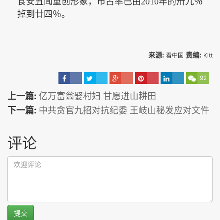
食安丑闻重创形象，市占率已由
2010
年的卅九％
掉到廿四％。
来源:
责编:
看中国
Kitt
92
上一篇:
亿万富翁娶村妇 甘愿进山耕田
下一篇:
中共贪官九招对抗纪委 王岐山秘发应对文件
评论
提交