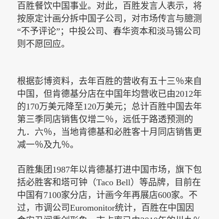
百胜餐饮中国事业。对此，百胜发言人表示，将
按原定计画分拆中国子公司，对市场传言与臆测
“不予评论”；中投公司、春华资本和淡马锡公司
则不愿回应。
根据彭博资料，去年百胜的营收有五十三％来自
中国，但肯德基分店在中国年均营收已由
2012
年
的
170
万美元降至
120
万美元；总计百胜中国去年
第三季同店销售仅增二％，远低于路透预测的
九．六％，当地肯德基和必胜客十月同店销售更
减一％及九％。
百胜集团
1987
年以肯德基打进中国市场，旗下包
括必胜客和塔可钟（
Taco Bell
）等品牌，目前在
中国有
7100
家分店，计画今年再展店
600
家。不
过，市调公司
Euromonitor
统计，百胜在中国因