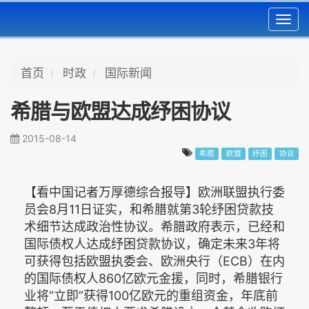
Toggl
navig
首页
时政
国际新闻
希腊与欧盟达成纾困协议
2015-08-14
希腊
欧盟
纾困
协议
【看中国记者万厚德综合报导】欧洲联盟执行委
员会8月11日证实，和希腊就第3轮纾困贷款技
术细节达成政治性协议。希腊政府表示，已经和
国际债权人达成纾困贷款协议，确定未来3年将
可获得包括欧盟执委会、欧洲央行（ECB）在内
的国际债权人860亿欧元金援，同时，希腊银行
业将“立即”获得100亿欧元的重组资金，年底前