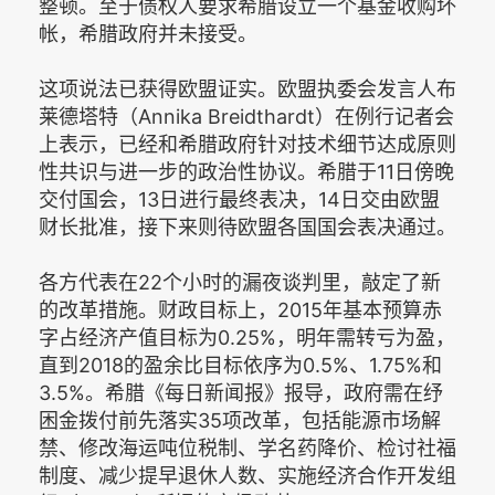
整顿。至于债权人要求希腊设立一个基金收购坏
帐，希腊政府并未接受。
这项说法已获得欧盟证实。欧盟执委会发言人布
莱德塔特（Annika Breidthardt）在例行记者会
上表示，已经和希腊政府针对技术细节达成原则
性共识与进一步的政治性协议。希腊于11日傍晚
交付国会，13日进行最终表决，14日交由欧盟
财长批准，接下来则待欧盟各国国会表决通过。
各方代表在22个小时的漏夜谈判里，敲定了新
的改革措施。财政目标上，2015年基本预算赤
字占经济产值目标为0.25%，明年需转亏为盈，
直到2018的盈余比目标依序为0.5%、1.75%和
3.5%。希腊《每日新闻报》报导，政府需在纾
困金拨付前先落实35项改革，包括能源市场解
禁、修改海运吨位税制、学名药降价、检讨社福
制度、减少提早退休人数、实施经济合作开发组