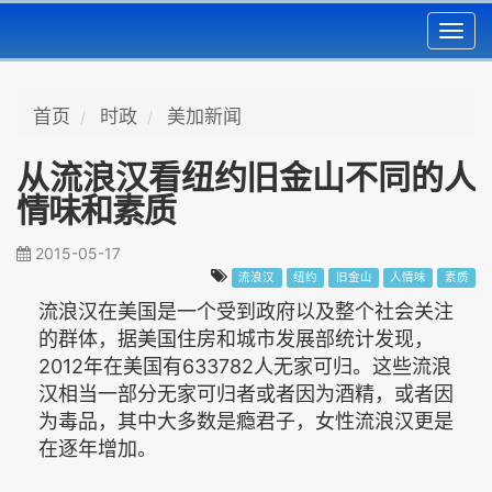
Toggl
navig
首页
时政
美加新闻
从流浪汉看纽约旧金山不同的人
情味和素质
2015-05-17
流浪汉
纽约
旧金山
人情味
素质
流浪汉在美国是一个受到政府以及整个社会关注
的群体，据美国住房和城市发展部统计发现，
2012年在美国有633782人无家可归。这些流浪
汉相当一部分无家可归者或者因为酒精，或者因
为毒品，其中大多数是瘾君子，女性流浪汉更是
在逐年增加。