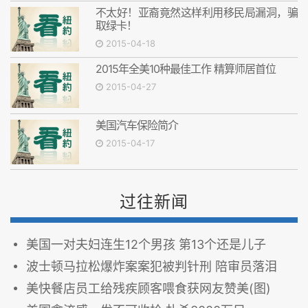
不太好！亚裔竟然这样利用移民局漏洞，骗
取绿卡！
2015-04-18
2015年全美10种最佳工作 精算师居首位
2015-04-27
美国汽车保险简介
2015-04-17
过往新闻
美国一对夫妇连生12个男孩 第13个还是儿子
波士顿马拉松爆炸案案犯被判针刑 陪审员落泪
美快餐店员工给残疾顾客喂食获网友赞美(图)