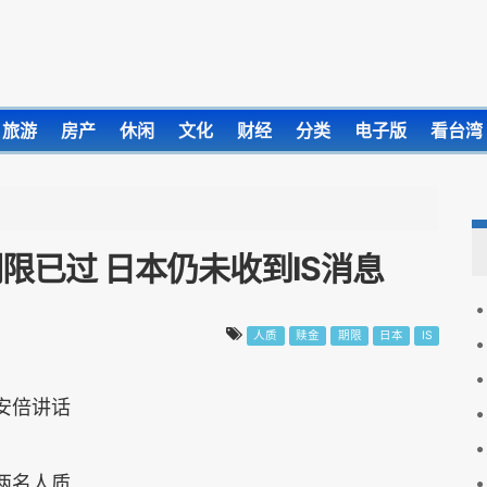
旅游
房产
休闲
文化
财经
分类
电子版
看台湾
限已过 日本仍未收到IS消息
人质
赎金
期限
日本
IS
安倍讲话
两名人质