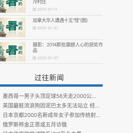
冷村庄
2015-01-11
加拿大华人遭遇十五“怪”(图)
2015-01-21
摄影：2014那些震撼人心的获奖作
品
2015-01-07
过往新闻
墨西哥一男子头顶足球56天走2000公里(图)
英国最脏流浪狗因泥巴太多无法站立 经照料后“变身”（图）
日本京都2000名新成年女子参加传统射箭大赛
俄罗斯称金正恩或五月访俄