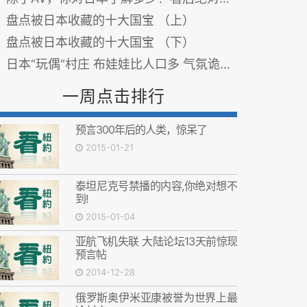
盘点被日本收藏的十大国宝 （上）
盘点被日本收藏的十大国宝 （下）
日本“玩偶”村庄 布娃娃比人口多 气氛诡异(组图)
一周点击排行
预言300年后的人类，惊呆了
2015-01-21
泰坦尼克号禁播的内容,你绝对想不
到!
2015-01-04
亚航飞机失联 大陆论坛13天前惊现
预言帖
2014-12-28
俄罗斯奥伊米亚康被誉为世界上最