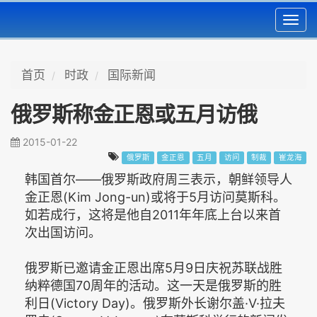
Toggl
navig
首页
时政
国际新闻
俄罗斯称金正恩或五月访俄
2015-01-22
俄罗斯
金正恩
五月
访问
制裁
崔龙海
韩国首尔——俄罗斯政府周三表示，朝鲜领导人
金正恩(Kim Jong-un)或将于5月访问莫斯科。
如若成行，这将是他自2011年年底上台以来首
次出国访问。
俄罗斯已邀请金正恩出席5月9日庆祝苏联战胜
纳粹德国70周年的活动。这一天是俄罗斯的胜
利日(Victory Day)。俄罗斯外长谢尔盖·V·拉夫