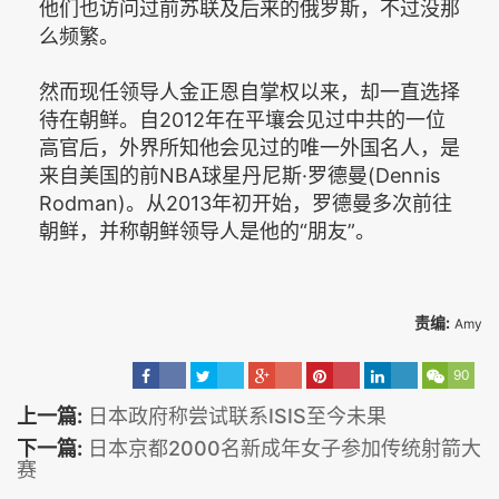
他们也访问过前苏联及后来的俄罗斯，不过没那
么频繁。
然而现任领导人金正恩自掌权以来，却一直选择
待在朝鲜。自2012年在平壤会见过中共的一位
高官后，外界所知他会见过的唯一外国名人，是
来自美国的前NBA球星丹尼斯·罗德曼(Dennis
Rodman)。从2013年初开始，罗德曼多次前往
朝鲜，并称朝鲜领导人是他的“朋友”。
责编:
Amy
90
上一篇:
日本政府称尝试联系ISIS至今未果
下一篇:
日本京都2000名新成年女子参加传统射箭大
赛