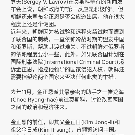
罗夫(Sergey V. Lavrov)在莫斯科举行的新闻发
布会上说，朝鲜政府的“第一反应是积极的”。但
朝鲜还未宣布金正恩是否会应邀出席，他在很大
程度上还是个谜团。
近年来，朝鲜因为核试验和远程火箭试射而遭到
了联合国的制裁，一直依赖冷战时期的盟友中国
和俄罗斯，帮助其渡过难关。不过朝鲜对俄罗斯
的依赖程度要小一些。此外，如果联合国计划在
国际刑事法院(International Criminal Court)起
诉金正恩，指控他领导的国家侵犯人权，朝鲜还
需要指望这两个国家来否决任何此类的举措。
去年11月，金正恩派其最亲密的助手之一崔龙海
(Choe Ryong-hae)前往莫斯科，讨论改善两国
之间的政治和经济往来。
金正恩的前任，即其父金正日(Kim Jong-il)和
祖父金日成(Kim Il-sung)，曾频繁访问中国。