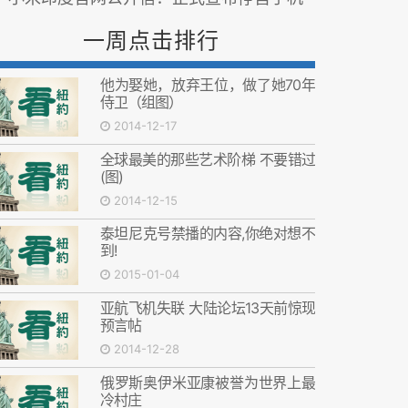
一周点击排行
他为娶她，放弃王位，做了她70年
侍卫（组图）
2014-12-17
全球最美的那些艺术阶梯 不要错过
(图)
2014-12-15
泰坦尼克号禁播的内容,你绝对想不
到!
2015-01-04
亚航飞机失联 大陆论坛13天前惊现
预言帖
2014-12-28
俄罗斯奥伊米亚康被誉为世界上最
冷村庄