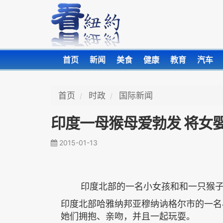
首页
新闻
美食
健康
教育
汽车
首页
时政
国际新闻
印度一母猴母爱勃发 将女
2015-01-13
印度北部的一名小女孩和和一只猴
印度北部哈雅纳邦亚穆纳讷格尔市的一名
她们拥抱、亲吻，并且一起玩耍。