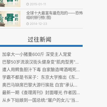
2015-01-11
全球十大最富有最危险的——恐怖
组织排行榜( 图)
2014-12-23
过往新闻
加拿大一小猪重600斤 深受主人宠爱
巴黎50岁流浪汉街头健身变"肌肉型男"受追捧
遭人用鳄鱼胆汁下毒 自家酿造啤酒喝死72名葬礼来宾
学霸不都是书呆子：东京大学推出《东大美女图鉴》热卖
奥巴马缺席巴黎大游行挨批 白宫“承认错误” 克里将赴法补救
最新一期《查理周刊》封面曝光 作者因迟到逃过一劫
从乡下姑娘到一国总统:“屠户的女儿”当选克罗地亚总统(图)