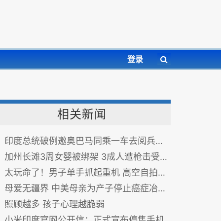
登录
相关新闻
印度总统破例邀奥巴马同乘一车去阅兵遭拒(图)
加州长滩3周女婴被绑架 3成人遭枪击受重伤(图)
太玩命了！男子单手抓起重机 高空自拍(组图)
母爱无疆界 中美母亲为产子停止癌症冶疗生命垂危
照顾越多 孩子心理越脆弱
小米印度官网公开信：正式宣布停售手机