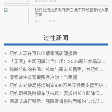
2025-11-26
纽约创造更多政府职位 允工作经验替代大学
学位
2025-11-17
过往新闻
纽约人现在可以申请家庭能源援助
「无限」主题闪耀时代广场：2026新年水晶球以创新设计定义喜悦与光明
跨越分歧的共鸣：总统与新市长携手，为纽约铸就新篇章
康爱迪生公司提醒客户勿上当受骗
纽约市老龄局将增加逾930万美元经费支援照护者
纽约司机曼哈顿车队抗议：要求州长立即降低天价车保
感恩节旅行警示：强降雪将影响西纽约与北部地区