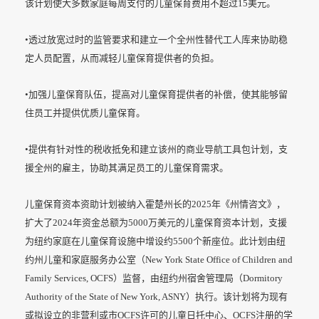
该计划使大多数家庭每周支付的儿童保育费用不超过15美元。
•透过放宽过时的监管要求和建立一个全州性替代工人库来协助稳
定人员配置，从而减轻儿童保育提供者的负担。
•加强儿童保育队伍，提高对儿童保育提供者的补偿，使其能够留
住员工并提供优质儿童保育。
•提供有针对性的税收抵免和建立该州的商业导航工具包计划，支
援全州的雇主，协助其满足员工的儿童保育需求。
儿童保育资本资助计划被纳入霍楚州长的2025年《州情咨文》，
扩大了2024年资金总额为5000万美元的儿童保育资本计划，支援
为纽约家庭在儿童保育设施中增设约5500个新座位。此计划由纽
约州儿童和家庭服务办公室（New York State Office of Children and
Family Services, OCFS）监督，由纽约州宿舍管理局（Dormitory
Authority of the State of New York, ASNY）执行。该计划将为现有
或拟设立的非营利或市OCFS许可的儿童日托中心、OCFS注册的学