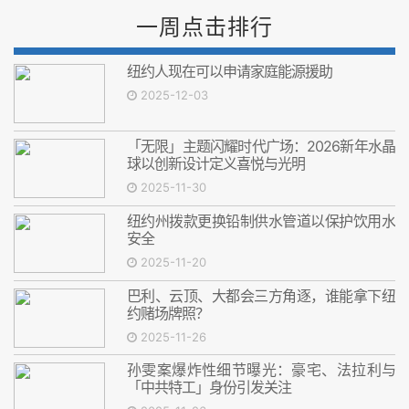
一周点击排行
纽约人现在可以申请家庭能源援助
2025-12-03
「无限」主题闪耀时代广场：2026新年水晶
球以创新设计定义喜悦与光明
2025-11-30
纽约州拨款更换铅制供水管道以保护饮用水
安全
2025-11-20
巴利、云顶、大都会三方角逐，谁能拿下纽
约赌场牌照？
2025-11-26
孙雯案爆炸性细节曝光：豪宅、法拉利与
「中共特工」身份引发关注