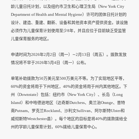
龄儿童日托计划，以及纽约市卫生和心理卫生局（New York City
Department of Health and Mental Hygiene）许可的团体日托计划的
设计、建造、重建、翻新、设备和其他资本资产提供资金。该设施
必须作为儿童保育计划使用至少8年，并且应位于目前缺乏受监管
儿童保育服务的地区。
申请时间为2026年2月2日（周一）∼2月13日（周五）。拨款发放
情况将不早于2026年5月4日（周一）公布。
单笔补助拨款为50万美元至500万美元不等。为了实现地区平等，
60%的资金将用于下州地区，40%的资金将用于州内其他地区。下
州（Downstate）包括：纽约市（New York City）、长岛（Long
Island）和中哈德逊地区（达奇斯Dutchess、奥兰治Orange、普特
南Putnam、罗克兰Rockland、沙利文Sullivan、阿尔斯特Ulster和
威彻斯特Westchester县）。每个地区的目标是将40%的拨款拨给全
州的学龄儿童保育计划，60%拨给儿童保育中心。