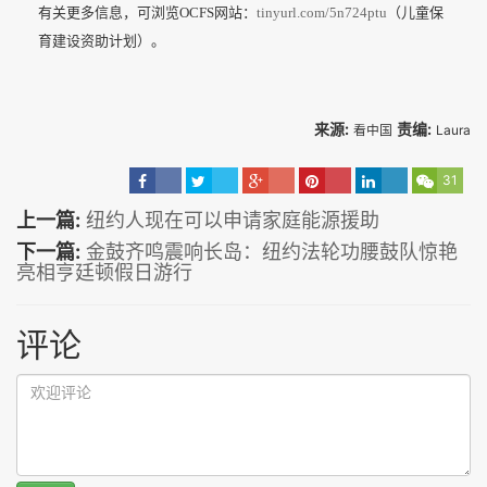
有关更多信息，可浏览OCFS网站：
tinyurl.com/5n724ptu
（儿童保
育建设资助计划）。
来源:
责编:
看中国
Laura
31
上一篇:
纽约人现在可以申请家庭能源援助
下一篇:
金鼓齐鸣震响长岛：纽约法轮功腰鼓队惊艳
亮相亨廷顿假日游行
评论