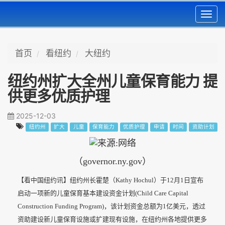
Toggl
navig
首页
看纽约
大纽约
纽约州扩大全州儿童保育能力 提
供更多优质护理
2025-12-03
纽约州
扩大
儿童
保育能力
优质护理
申请
时间
资助计划
（governor.ny.gov）
【看中国纽约讯】纽约州长霍楚（Kathy Hochul）于12月1日宣布
启动一项新的儿童保育基本建设资金计划(Child Care Capital
Construction Funding Program)，该计划资金总额为1亿美元，透过
资助建设新儿童保育设施或扩建现有设施，在纽约州各地提供更多