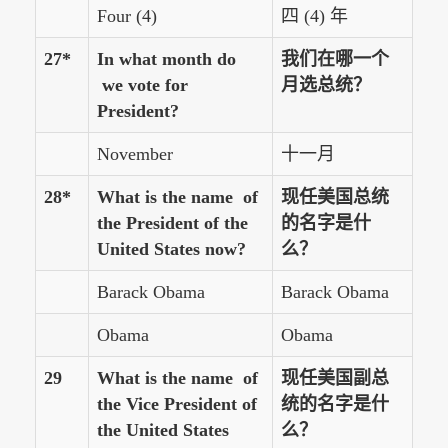
Four (4)
四 (4) 年
27*
In what month do
我们在哪一个
we vote for
月选总统？
President?
November
十一月
28*
What is the name of
现任美国总统
the President of the
的名字是什
United States now?
么？
Barack Obama
Barack Obama
Obama
Obama
29
What is the name of
现任美国副总
the Vice President of
统的名字是什
the United States
么？