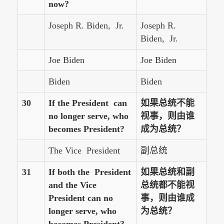
now?
Joseph R. Biden, Jr.
Joseph R.
Biden, Jr.
Joe Biden
Joe Biden
Biden
Biden
30
If the President can
如果总统不能
no longer serve, who
视事，则由谁
becomes President?
成为总统？
The Vice President
副总统
31
If both the President
如果总统和副
and the Vice
总统都不能视
President can no
事，则由谁成
longer serve, who
为总统？