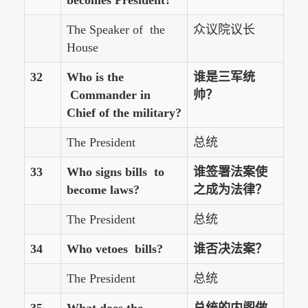
becomes President?
The Speaker of the
众议院议长
House
32
Who is the
谁是三军统
Commander in
帅？
Chief of the military?
The President
总统
33
Who signs bills to
谁签署法案使
become laws?
之成为法律？
The President
总统
34
Who vetoes bills?
谁否决法案？
The President
总统