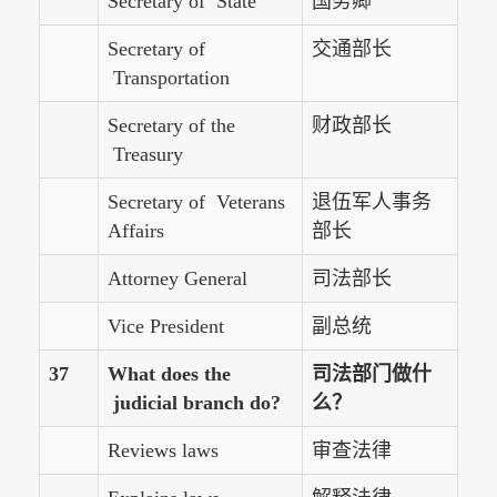
Secretary of State
国务卿
Secretary of
交通部长
Transportation
Secretary of the
财政部长
Treasury
Secretary of Veterans
退伍军人事务
Affairs
部长
Attorney General
司法部长
Vice President
副总统
37
What does the
司法部门做什
judicial branch do?
么？
Reviews laws
审查法律