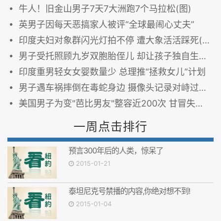
牛人！旧金山男子7天7大洲跑7个马拉松(图)
英男子因每天恶搞家人被评“全球最闹心丈夫”
印度夫妇对象群闪光灯拍不停 遭大象活活踩死(图)
男子受托照顾九岁双胞胎侄儿 却让孩子独自生存数月
印度重男轻女女婴数量少 总理推“拯救女儿”计划
男子遇车祸摔倒在毒蛇身边 摄像头记录对峙过程(图)
美国男子为变"芭比男友"整容近200次 甘冒失明风险
一周点击排行
预言300年后的人类，惊呆了
2015-01-21
泰坦尼克号禁播的内容,你绝对想不到!
2015-01-04