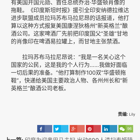
有美国开国元勋、首任总统乔治·华盛顿肖像的
拖鞋。《印度斯坦时报》援引全印安纳德拉维达
进步联盟成员拉玛苏布马拉尼昂的话报道，他打
算以这种方式报复美国康涅狄格州“新英格兰”酿
酒公司。这家啤酒厂先前把印度国父“圣雄”甘地
的肖像印在啤酒易拉罐上，而甘地主张禁酒。
拉玛苏布马拉尼昂说：“我是一名关心这个
国家的公民，这是我的个人行为……我做好面临
一切后果的准备。”他打算制作100双“华盛顿拖
鞋”，快递给美国主要政治人物、各州州长和“新
英格兰”酿酒公司老板。
责编:
Lily
96