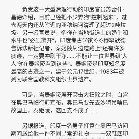
负责这一大型清理行动的印度官员苏雷什·
昌德介绍，目前已经把不少野狗“控制起来”，过
去两天内还从附近的亚穆纳河清理了超过2吨垃
圾。另一名官员说，徜徉在当地街道上的奶牛和
水牛也“必须离开”。印度考古学家K·K·穆罕默德
告诉法新社记者，泰姬陵周边道路上“还有许多
痰迹，一定要冲刷干净……不能让一位世界级‘大
人物’在泰姬陵看到这些”。泰姬陵是印度知名度
最高的古迹之一，建于公元17世纪，1983年被
列为联合国教科文组织世界遗产。
可是，当泰姬陵展开突击大扫除之时，白宫
在奥巴马临行前宣布，奥巴马要先去沙特吊唁已
故国王，泰姬陵，这回去不成了……
另据报道，印度一名男子打算在奥巴马访问
期间送给他一件不同寻常的礼物——一双鞋底印