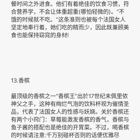
餐时间之外进食。他们有着绝佳的饮食习惯，符
合营养学，不会让体重超重(哪怕轻微的)。“不
饿的时候就不吃。”这条准则也被每个法国女人
坚定地奉行着，她们吃的精而少，因此既兼顾美
食也能保持窈窕的身材!
13.香槟
最顶级的香槟之一“香槟王”出於17世纪末佩里侬
神父之手，这种有绚烂气泡的饮料杯视为催情圣
品，代表了法国女人的性感与妖娆。关於香槟还
有两个小窍门：草莓能激发香槟的香气，香槟与
鱼子酱的搭配也是绝佳的开胃菜。不过，喝香槟
的时候请注意:千万别碰杯否则的话便优雅尽