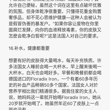
允许自己便秘，虽然这个词在这里有点破坏优雅
的氛围。但身体乾净很重要。只懂得花重金购置
奢侈品，却不花心思维护健康—这种人会被认为
是假冒伪善的暴发户。“如果你容让废物在你里
面腐烂发酵，向你的血液释放毒素，你的皮肤又
怎麽会乾净白皙呢?”这是法国人对自己的要求。
16.补水，健康都重要
想要有好的皮肤得大量喝水，每天补充铁质。许
多法国女人睡前会喝一大杯水，早上醒来後喝一
大杯水，白天也会喝好多。早餐和晚餐前都会喝
德国进口的Floradix Iron，一个有着60多年历
史的补血产品畅销50多个国家。法国女人对於
营养学相比我们精通很多。据我住家的女主人
说，她妈妈这一辈就开始喝Floradix Iron，她从
20岁就开始喝了。她虽然年近60了皮肤上一点
斑也没有。