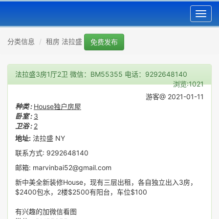
Toggl
navig
分类信息
租房 法拉盛
免费发布
法拉盛3房1厅2卫 微信：BM55355 电话：9292648140
浏览:1021
游客@ 2021-01-11
种类 :
House独户房屋
卧室 :
3
卫浴 :
2
地址:
法拉盛 NY
联系方式: 9292648140
邮箱: marvinbai52@gmail.com
新中美全新装修House，现有三层出租，各自独立出入3房，
$2400包水，2楼$2500有阳台，车位$100
有兴趣的加微信看图