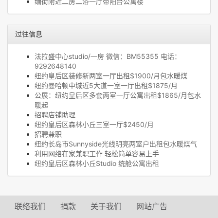
缅街附近二房二浴一厅带阳台公寓楼
过往信息
法拉盛中心studio/一房 微信：BM55355 电话：
9292648140
纽约皇后区装修新两室一厅出租$1900/月包水暖煤
纽约曼哈顿中城近5大道一室一厅出租$1875/月
公展：纽约皇后区多套两室一厅公寓出租$1865/月包水
暖起
招聘店铺助理
纽约皇后区森林小丘三室一厅$2450/月
招聘兼职
纽约长岛市Sunnyside光线明亮两室户出租包水暖煤气
利用网络在家兼职工作 轻松简单容易上手
纽约皇后区森林小丘Studio 统舱公寓出租
联络我们
捐款
关于我们
网站广告