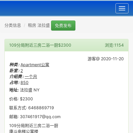
Toggl
navig
分类信息
租房 法拉盛
免费发布
109分局附近三房二浴一厨$2300
浏览:1154
游客@ 2020-11-20
种类 :
Apartment公寓
卧室 :
2
介绍费 :
一个月
占地 :
850
地址:
法拉盛 NY
价格: $2300
联系方式: 6468869719
邮箱: 307461917@qq.com
109分局附近三房二浴一厨
康斗电梯公寓楼