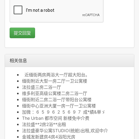
提交回复
相关信息
近缅街两房两浴大一厅超大阳台。
缅街附近大型一房二厅一卫公寓楼
法拉盛三房二浴一厅
维多利亚高级公寓楼二房二浴一厅
缅街附近二房二浴一厅带阳台公寓楼
缅街中心亚洲大厦一房一厅一卫公寓楼
加微 ：6 5 9 6 2 5 6 9 7 成*績&単ゞ
The Urban 都市空间 新楼免中介费
法拉盛**2房2浴**出租
法拉盛豪华公寓STUDIO(统舱)出租,欢迎中介
金城发新建房4房4浴阳光房