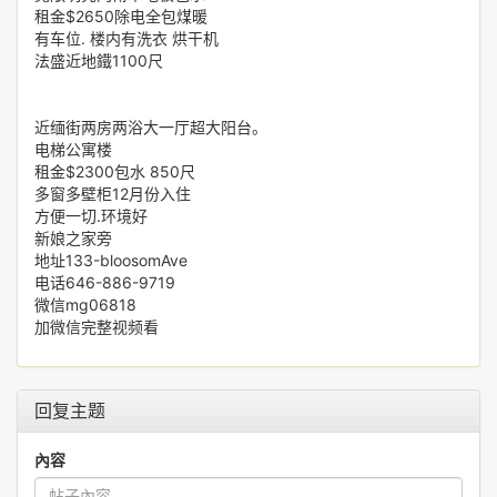
租金$2650除电全包煤暖
有车位. 楼内有洗衣 烘干机
法盛近地鐵1100尺
近缅街两房两浴大一厅超大阳台。
电梯公寓楼
租金$2300包水 850尺
多窗多壁柜12月份入住
方便一切.环境好
新娘之家旁
地址133-bloosomAve
电话646-886-9719
微信mg06818
加微信完整视频看
回复主题
內容