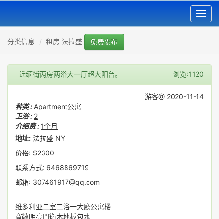
Toggl
navig
分类信息
租房 法拉盛
免费发布
近缅街两房两浴大一厅超大阳台。
浏览:1120
游客@ 2020-11-14
种类 :
Apartment公寓
卫浴 :
2
介绍费 :
1个月
地址:
法拉盛 NY
价格: $2300
联系方式: 6468869719
邮箱: 307461917@qq.com
维多利亚二室二浴一大廳公寓楼
寬敞明亮門衛木地板包水