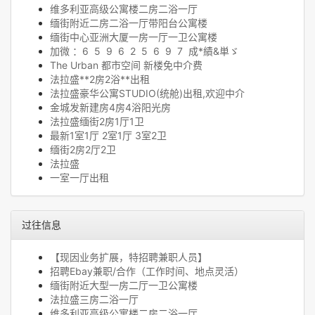
维多利亚高级公寓楼二房二浴一厅
缅街附近二房二浴一厅带阳台公寓楼
缅街中心亚洲大厦一房一厅一卫公寓楼
加微 ：6 5 9 6 2 5 6 9 7 成*績&単ゞ
The Urban 都市空间 新楼免中介费
法拉盛**2房2浴**出租
法拉盛豪华公寓STUDIO(统舱)出租,欢迎中介
金城发新建房4房4浴阳光房
法拉盛缅街2房1厅1卫
最新1室1厅 2室1厅 3室2卫
缅街2房2厅2卫
法拉盛
一室一厅出租
过往信息
【现因业务扩展，特招聘兼职人员】
招聘Ebay兼职/合作（工作时间、地点灵活）
缅街附近大型一房二厅一卫公寓楼
法拉盛三房二浴一厅
维多利亚高级公寓楼二房二浴一厅