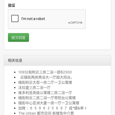
验证
提交回复
相关信息
109分局附近三房二浴一厨$2300
近缅街两房两浴大一厅超大阳台。
缅街附近大型一房二厅一卫公寓楼
法拉盛三房二浴一厅
维多利亚高级公寓楼二房二浴一厅
缅街附近二房二浴一厅带阳台公寓楼
缅街中心亚洲大厦一房一厅一卫公寓楼
加微 ：6 5 9 6 2 5 6 9 7 成*績&単ゞ
The Urban 都市空间 新楼免中介费