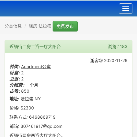
Toggl
navig
分类信息
租房 法拉盛
免费发布
近缅街二房二浴一厅大阳台
浏览:1183
游客@ 2020-11-26
种类 :
Apartment公寓
卧室 :
2
卫浴 :
2
介绍费 :
一个月
占地 :
850
地址:
法拉盛 NY
价格: $2300
联系方式: 6468869719
邮箱: 307461917@qq.com
近缅街两房两浴大厅大阳台。