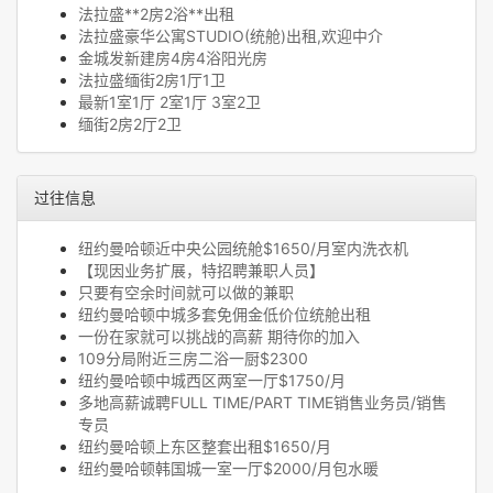
法拉盛**2房2浴**出租
法拉盛豪华公寓STUDIO(统舱)出租,欢迎中介
金城发新建房4房4浴阳光房
法拉盛缅街2房1厅1卫
最新1室1厅 2室1厅 3室2卫
缅街2房2厅2卫
过往信息
纽约曼哈顿近中央公园统舱$1650/月室内洗衣机
【现因业务扩展，特招聘兼职人员】
只要有空余时间就可以做的兼职
纽约曼哈顿中城多套免佣金低价位统舱出租
一份在家就可以挑战的高薪 期待你的加入
109分局附近三房二浴一厨$2300
纽约曼哈顿中城西区两室一厅$1750/月
多地高薪诚聘FULL TIME/PART TIME销售业务员/销售
专员
纽约曼哈顿上东区整套出租$1650/月
纽约曼哈顿韩国城一室一厅$2000/月包水暖