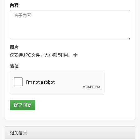
內容
图片
仅支持JPG文件，大小限制1M。
验证
提交回复
相关信息