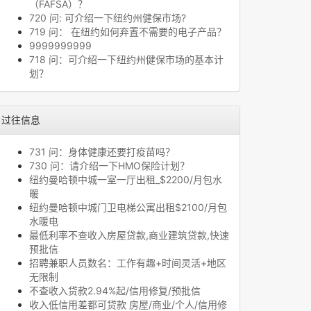
（FAFSA）？
720 问: 可介绍一下纽约州健保市场?
719 问： 在纽约如何弃置不需要的电子产品？
9999999999
718 问：可介绍一下纽约州健保市场的基本计
划？
过往信息
731 问：身体健康还要打疫苗吗？
730 问：请介绍一下HMO保险计划？
纽约曼哈顿中城一室一厅出租_$2200/月包水
暖
纽约曼哈顿中城门卫电梯公寓出租$2100/月包
水暖电
最低利率不查收入房屋贷款,商业建筑贷款,快速
预批信
招聘兼职人员数名：工作有趣+时间灵活+地区
无限制
不查收入贷款2.94%起/信用修复/预批信
收入低信用差都可贷款 房屋/商业/个人/信用修