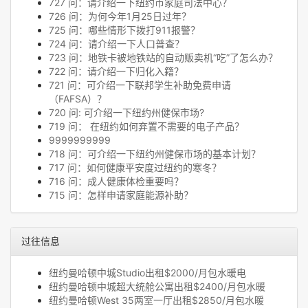
727 问：请介绍一下纽约市家庭司法中心？
726 问：为何今年1月25日过年？
725 问：哪些情形下拨打911报警？
724 问：请介绍一下人口普查？
723 问：地铁卡被地铁站的自动贩卖机“吃”了怎么办？
722 问：请介绍一下归化入籍？
721 问：可介绍一下联邦学生补助免费申请
（FAFSA）？
720 问: 可介绍一下纽约州健保市场?
719 问： 在纽约如何弃置不需要的电子产品？
9999999999
718 问：可介绍一下纽约州健保市场的基本计划？
717 问：如何健康平安度过纽约的寒冬？
716 问：成人健康体检重要吗？
715 问：怎样申请家庭能源补助？
过往信息
纽约曼哈顿中城Studio出租$2000/月包水暖电
纽约曼哈顿中城超大统舱公寓出租$2400/月包水暖
纽约曼哈顿West 35两室一厅出租$2850/月包水暖