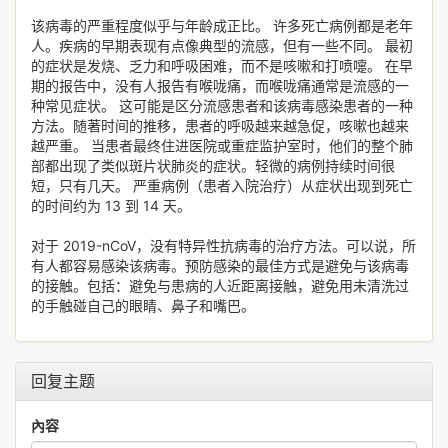
该病毒的严重程度似乎与年龄成正比。 许多死亡病例都是老年
人。疾病的早期表现有点像典型的流感，但有一些不同。 最初
的症状是发烧、乏力和呼吸困难，而不是咳嗽和打喷嚏。 在早
期的报告中，没有人报告有喉咙痛，而喉咙痛通常是流感的一
种常见症状。 这可能是区分流感患者和该病毒感染患者的一种
方法。随著时间的推移，患者的呼吸越来越急促，咳嗽也越来
越严重。 当患者最终住进医院或重症监护室时，他们的整个肺
部都出现了类似斑片状肺炎的症状。轻微的病例持续时间很
短，只有几天。 严重病例（患者入院治疗）从症状出现到死亡
的时间约为 13 到 14 天。
对于 2019-nCoV，没有特异性抗病毒的治疗方法。可以说，所
有人都容易感染该病毒。预防感染的最佳方式是避免与该病毒
的接触。包括：避免与患病的人近距离接触，避免用未清洗过
的手触碰自己的眼睛、鼻子和嘴巴。
回复主题
內容