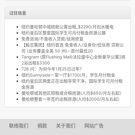
过往信息
纽约曼哈顿中城统舱公寓出租_$2290/月包水暖电
纽约皇后区整套国际学生可月付租金房源公展
免费咨询/不查收入贷款/信用修复
【毅志集团】纽约首选 免查收入/没身份/低信用 贷款公
司 (业务覆盖全美 50 州)--首付最低20
Tangram (原Flushing Mall)法拉盛中心全新豪华公寓2房
2浴出租$3300
726 问：为何今年1月25日过年？
纽约Sunnyside一室一厅$1700/月，学生月付租金
纽约皇后区两套正在出租非常干净，国际学生可月付租
金房源
曼哈顿或其他区短租或合租房源(人均$850/月左右起）
曼哈顿整套一年签约出租房源(人均$2000/月左右起）
联络我们
捐款
关于我们
网站广告