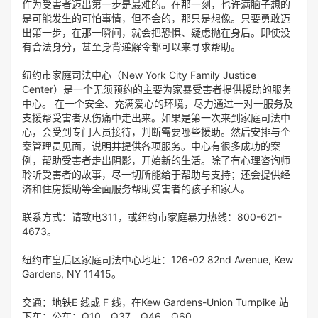
作为受害者迈出第一步是最难的。在那一刻，也许满脑子想的
是可能发生的可怕事情，但不会的，那只是­想像。只要勇敢迈
出第一步，在那一瞬间，就会把恐惧、疑虑­抛在身后。即使没
有合法身分，甚至身背递解令都可­以来寻求帮助。
纽约市家庭司法中心（New York City Family Justice
Center）是一个无须预约的主要为家暴受害者提供援助的服务
中心。 在一个安全、充满爱心的环境，尽力通过一对一服务及
支援帮受害者从伤痛中走出来。如果是第一次来到家庭司法中
心，会受到专门人员接待，判断需要哪些援助。然后安排与个
案管理员见面，说明并提供各项服务。中心有很多成功的案
例，帮助受害者走出阴影，开始新的生活。除了有心理咨询师
聆听受害者的故事，尽一切所能给于帮助­与支持；还会提供经
济和住房援助等全面服务帮助受害者的孩子­和家人。
联系方式：请致电311，或纽约市家庭暴力热线：800-621-
4673。
纽约市皇后区家庭司法中心地址：126-02 82nd Avenue, Kew
Gardens, NY 11415。
交通：地铁E 线或 F 线，在Kew Gardens-Union Turnpike 站
下车；公车：Q10、Q37、Q46、Q60。