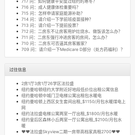
717 问：如何健康平安度过纽约的寒冬？
716 问：成人健康体检重要吗？
715 问：怎样申请家庭能源补助？
714 问：请介绍一下学前班疫苗接种？
713 问：请介绍一下提前投票？
712 问：二房东不让房客用炉灶烧水、做饭该怎么办？
711 问：二房东强行冲进房客的房间，怎么办？
710 问：二房东可否逼其房客搬家？
709 问：请介绍一下Medicare D部分（处方药福利）？
过往信息
2房1厅3房1厅26学区法拉盛
纽约曼哈顿纽约大学附近好地段低价位出租公寓信息
纽约曼哈顿中城门卫电梯公寓出租包水暖电
纽约曼哈顿上西区女生套间出租_$1150/月包水暖煤电上
网
纽约法拉盛电梯公寓两室一厅出租_$1800/月包水暖
纽约皇后区森林小丘两室一厅公寓出租_$2100/月包水
暖
❤❤法拉盛Skyview二期一房带高档家具租2700❤❤