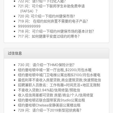
722 问：请介绍一下归化入籍？
721 问：可介绍一下联邦学生补助免费申请
（FAFSA）？
720 问: 可介绍一下纽约州健保市场?
719 问： 在纽约如何弃置不需要的电子产品？
9999999999
718 问：可介绍一下纽约州健保市场的基本计划？
717 问：如何健康平安度过纽约的寒冬？
过往信息
730 问：请介绍一下HMO保险计划？
纽约曼哈顿中城一室一厅出租_$2200/月包水暖
纽约曼哈顿中城门卫电梯公寓出租$2100/月包水暖电
最低利率不查收入房屋贷款,商业建筑贷款,快速预批信
招聘兼职人员数名：工作有趣+时间灵活+地区无限制
不查收入贷款2.94%起/信用修复/预批信
收入低信用差都可贷款 房屋/商业/个人/信用修复
纽约曼哈顿近联合国带家具Studio公寓出租
纽约曼哈顿Chelsea安静美丽公寓楼出租
729 问：请介绍一下2019新型冠状病毒？