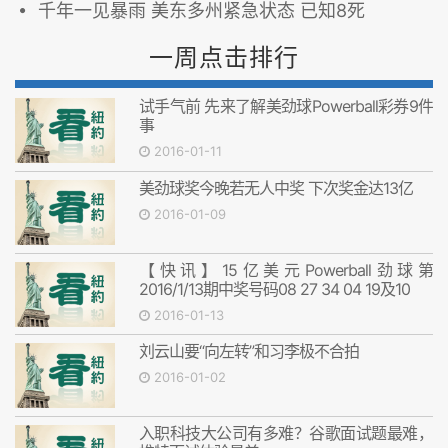
千年一见暴雨 美东多州紧急状态 已知8死
一周点击排行
试手气前 先来了解美劲球Powerball彩券9件
事
2016-01-11
美劲球奖今晚若无人中奖 下次奖金达13亿
2016-01-09
【快讯】15亿美元Powerball劲球第
2016/1/13期中奖号码08 27 34 04 19及10
2016-01-13
刘云山要“向左转”和习李极不合拍
2016-01-02
入职科技大公司有多难？谷歌面试题最难，