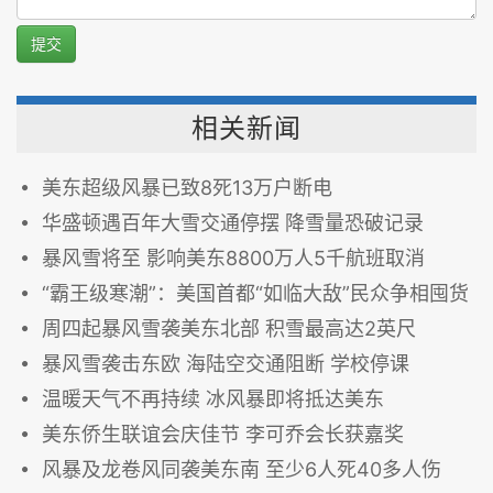
提交
相关新闻
美东超级风暴已致8死13万户断电
华盛顿遇百年大雪交通停摆 降雪量恐破记录
暴风雪将至 影响美东8800万人5千航班取消
“霸王级寒潮”：美国首都“如临大敌”民众争相囤货
周四起暴风雪袭美东北部 积雪最高达2英尺
暴风雪袭击东欧 海陆空交通阻断 学校停课
温暖天气不再持续 冰风暴即将抵达美东
美东侨生联谊会庆佳节 李可乔会长获嘉奖
风暴及龙卷风同袭美东南 至少6人死40多人伤