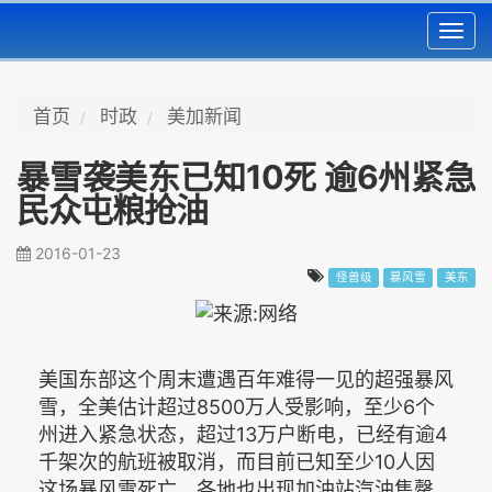
Toggl
navig
首页
时政
美加新闻
暴雪袭美东已知10死 逾6州紧急
民众屯粮抢油
2016-01-23
怪兽级
暴风雪
美东
美国东部这个周末遭遇百年难得一见的超强暴风
雪，全美估计超过8500万人受影响，至少6个
州进入紧急状态，超过13万户断电，已经有逾4
千架次的航班被取消，而目前已知至少10人因
这场暴风雪死亡。各地也出现加油站汽油售罄，