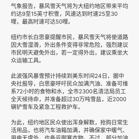
气象报告，暴风雪天气将为大纽约地区带来平均
约达9至15英寸积雪，风速达到时速25至30
哩，最高时速可达50哩。
纽约市长白思豪提醒市民，暴风雪天气将使道路
因大雪湿滑，外出条件变得非常危险，强烈建议
市民明天避免外出，若一定得外出，建议乘坐大
众运输工具。
此波强风暴雪预计持续到美东时间24日，据中
央社报导，白思豪呼吁民众加满汽油、准备可维
系72小时的食物和水，全市2300名清洁局员工
全天候待命，并准备超过30万吨雪盐，近2000
辆铲雪车及紧急工程救护车。
为此，纽约地区民众使出浑身解数，抢购日常生
活用品，也将汽车油箱加满，并确保家中暖气、
用电无虞外，也备妥御寒衣物。不过，部分加油