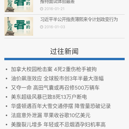
推特面试体验最差
2016-01-21
习近平半公开指责薄熙来令计划政变行为
2016-01-03
过往新闻
加拿大校园枪击案 4死2重伤枪手被拘
油价飙涨效应 全球股市创3年半最大涨幅
又夺一命 高田气囊或再召修500万辆车
美东超级风暴已致8死13万户断电
华盛顿遇百年大雪交通停摆 降雪量恐破记录
法庭意外泄漏 苹果收谷歌10亿美元
美腹裂儿增多 年轻或不忌烟酒孕妇机率高