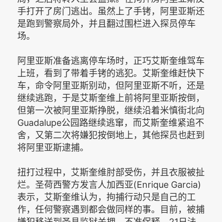
手打开了房门逃出。虽然上了手铐，阿里亚斯还
是跑到警察局外，并且翻过围栏进入探员停车
场。
阿里亚斯准备逃离停车场时，正巧艾斯奎维驾车
上班，看到了带着手铐的逃犯。艾斯奎维赶快下
车，命令阿里亚斯别动，但阿里亚斯不听，还是
继续逃跑，于是艾斯奎维上前将阿里亚斯按倒，
但第一次被阿里亚斯挣脱，继续沿着米慎街北向
Guadalupe公园路继续逃窜，而艾斯奎维紧追不
舍，又第二次将嫌犯按倒地上，其他探员也赶到
将阿里亚斯逮捕。
扭打过程中，艾斯奎维肘部受伤，并且衣服被扯
烂。圣荷西警方发言人加西亚(Enrique Garcia)
表示，艾斯奎维认为，拘捕行动只是自己的工
作，任何警察遇到都会做同样的事。目前，被捕
嫌犯移送到圣县监狱关押，不准保释，21日法