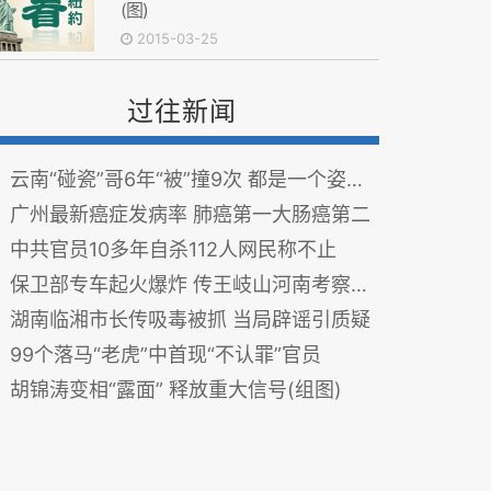
(图)
2015-03-25
过往新闻
云南“碰瓷”哥6年“被”撞9次 都是一个姿势 组图
广州最新癌症发病率 肺癌第一大肠癌第二
中共官员10多年自杀112人网民称不止
保卫部专车起火爆炸 传王岐山河南考察险遭暗杀
湖南临湘市长传吸毒被抓 当局辟谣引质疑
99个落马“老虎”中首现“不认罪”官员
胡锦涛变相“露面” 释放重大信号(组图)