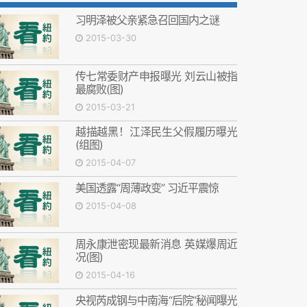
习明泽被父亲紧急召回国内之谜
2015-03-30
传七常委财产申报曝光 刘云山被指
最腐败(图)
2015-03-21
越描越黑！江泽民生父假履历曝光
(组图)
2015-04-07
美国透露“周薄政变” 习近平震惊
2015-04-08
周永康泄密现最新消息 英媒爆周近
况(图)
2015-04-16
央视芮成钢与中南海“后院”秘闻曝光