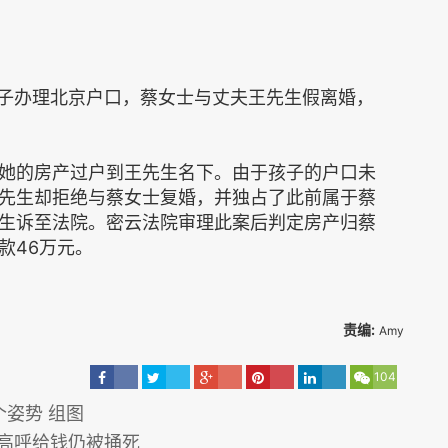
孩子办理北京户口，蔡女士与丈夫王先生假离婚，
她的房产过户到王先生名下。由于孩子的户口未
先生却拒绝与蔡女士复婚，并独占了此前属于蔡
生诉至法院。密云法院审理此案后判定房产归蔡
款46万元。
责编:
Amy
104
个姿势 组图
人高呼给钱仍被捅死