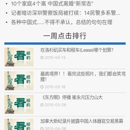
10个家庭4个离 中国式离婚“新常态”
记者暗访深圳警察饭局被打续：14民警多系警界高官
各种中国式.....不得不承认，总结的句句在理
一周点击排行
在洛杉矶买车和租车(Lease)哪个划算？
2015-04-13
最高境界！！看完这些照片，我们都会笑弯
腰！
2015-03-16
《东方眼》停播 崔永元压力山大
2015-03-26
加拿大新纪录片披露中国人体器官交易黑幕
2015-04-08