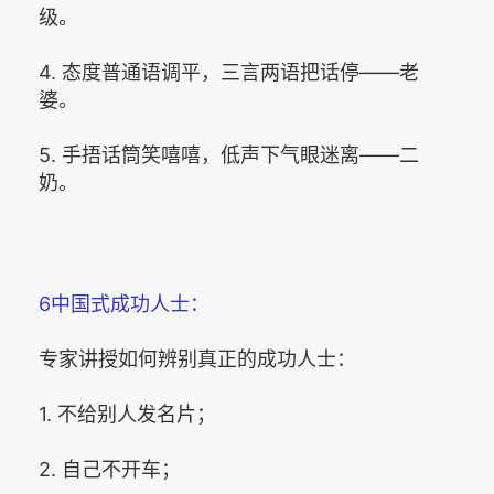
级。
4. 态度普通语调平，三言两语把话停——老
婆。
5. 手捂话筒笑嘻嘻，低声下气眼迷离——二
奶。
6中国式成功人士：
专家讲授如何辨别真正的成功人士：
1. 不给别人发名片；
2. 自己不开车；