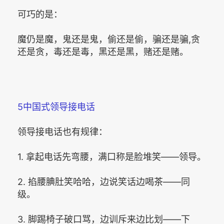
可巧的是：
魔仍是魔，鬼还是鬼，偷还是偷，骗还是骗,贪
还是贪，毒还是毒，黑还是黑，赌还是赌。
5中国式领导接电话
领导接电话也有规律：
1. 拿起电话先弯腰，满口称是脸堆笑——领导。
2. 掐腰腆肚笑哈哈，边说笑话边喝茶——同
级。
3. 脚踢椅子破口骂，边训斥来边比划——下