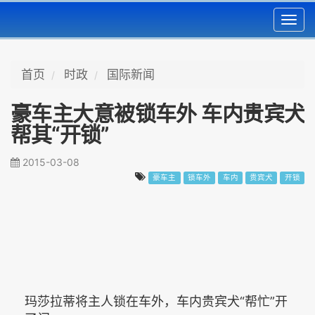
Toggl
navig
首页
时政
国际新闻
豪车主大意被锁车外 车内贵宾犬
帮其“开锁”
2015-03-08
豪车主
锁车外
车内
贵宾犬
开锁
玛莎拉蒂将主人锁在车外，车内贵宾犬“帮忙”开