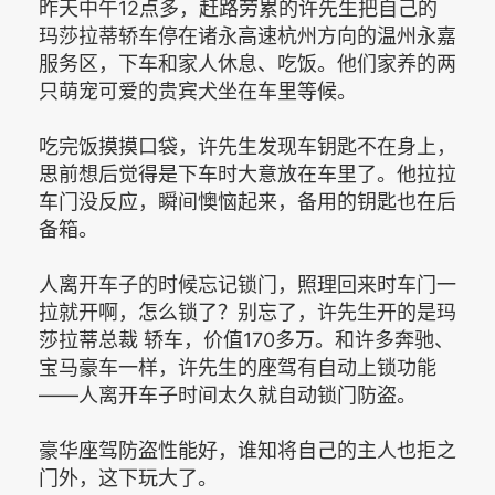
昨天中午12点多，赶路劳累的许先生把自己的
玛莎拉蒂轿车停在诸永高速杭州方向的温州永嘉
服务区，下车和家人休息、吃饭。他们家养的两
只萌宠可爱的贵宾犬坐在车里等候。
吃完饭摸摸口袋，许先生发现车钥匙不在身上，
思前想后觉得是下车时大意放在车里了。他拉拉
车门没反应，瞬间懊恼起来，备用的钥匙也在后
备箱。
人离开车子的时候忘记锁门，照理回来时车门一
拉就开啊，怎么锁了？别忘了，许先生开的是玛
莎拉蒂总裁 轿车，价值170多万。和许多奔驰、
宝马豪车一样，许先生的座驾有自动上锁功能
——人离开车子时间太久就自动锁门防盗。
豪华座驾防盗性能好，谁知将自己的主人也拒之
门外，这下玩大了。