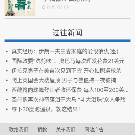
2015-02-09
过往新闻
真实经历：伊朗一夫三妻家庭的爱恨情仇(图)
国际政要"洗剪吹"：奥巴马每次理发花费21美元
伊拉克男子在美首次见到下雪 开心拍照遭枪杀
爬上英国会大楼屋顶 男子与警僵持一夜被捕
西藏将向珠峰登山者收环保费 每人100至200美元
圣母像再次神奇落泪于大马 “斗大泪珠”众人争睹
零下30度泡温泉，就这结果！
联络我们
捐款
关于我们
网站广告