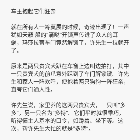
车主抱起它们狂亲
就在所有人一筹莫展的时候，奇迹出现了！一声
犹如天籁 般的“滴哒”开锁声传进了众人的耳
蜗，玛莎拉蒂车门竟然解锁了，许先生一拉就开
了。
原来是两只贵宾犬趴在车窗上边叫边拍打，其中
一只贵宾犬的前爪意外踩到了车门解锁键。许先
生和家人一阵欢呼，便抱着两只狗狗一阵狂亲，
直夸它们通人性。
许先生说，家里养的这两只贵宾犬，一只叫“多
多”，另一只名为“多特”。它们平时就很乖巧，
听得懂主人基本的口令，如蹲着、坐下等。这
次，帮许先生大忙的就是“多特”。