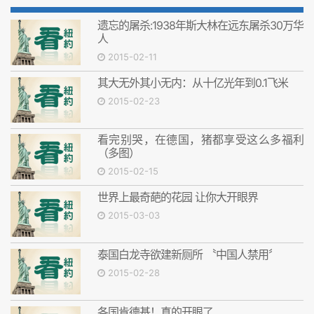
遗忘的屠杀:1938年斯大林在远东屠杀30万华
人
2015-02-11
其大无外其小无内：从十亿光年到0.1飞米
2015-02-23
看完别哭，在德国，猪都享受这么多福利
（多图）
2015-02-15
世界上最奇葩的花园 让你大开眼界
2015-03-03
泰国白龙寺欲建新厕所 〝中国人禁用〞
2015-02-28
各国肯德基！真的开眼了