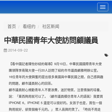
Toggl
navig
首页
看纽约
社区新闻
中華民國青年大使訪問顧議員
2014-09-22
9
10
【看中國記者陳怡妙紐約報導】
月
日，中華民國國際青年大使
20
團領隊李南陽大使一行
人訪問了紐約市市議員顧雅明辦公室。
16
位青年的大使興奮的提出很多美國與中華民國之間，自己感興趣
的問題，顧市議員耐心的回答。
顧市議員耐心規勸青年人不要浪費，迷於物質，注意情操的培養，
說：「東西夠用就可以了。（顧市議員模仿青年人的語氣）我要買
IPHONE 6
IPHONE 5
，
還是可以很好的。女孩子也是，買包一個
夠用就好，卻買個幾千元的。」
眾人高興的笑了。「時尚不用走