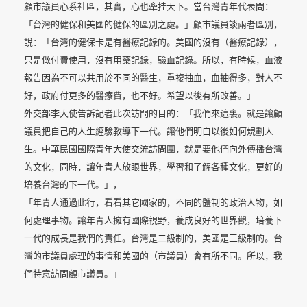
顧市議員心系社區，其實，心也牽挂天下。當台灣青年代表問：
「台灣的健保和美國的健保的區別之處。」顧市議員談兩者區別，
說：「台灣的健保卡是有醫療記錄的。美國的沒有（醫療記錄），
只是做付費使用，沒有用藥記錄，驗血記錄。所以，有時候，血液
報告因為不可以共用於不同的醫生，重複抽血，血抽得多，對人不
好，政府付更多的醫療費，也不好。希望以後有所改善。」
外交部李大使告訴記者此次訪問的目的：「我們來這裏。就是讓顧
議員把自己的人生經驗教導下一代。讓他們明白以後如何規劃人
生。中華民國國際青年大使交流訪問團，就是要他們向外傳播台灣
的文化，同時，讓年青人放眼世界，學習和了解各種文化，更好的
培養台灣的下一代。」，
「年青人通過此行，看看其它國家的，不同的體制的政治人物，如
何處理事物。讓年青人擁有國際視野，養成良好的世界觀，培養下
一代的成長是我們的責任。台灣是二級制的，美國是三級制的。台
灣的市議員處理的事情和美國的（市議員）會有所不同。所以，我
們特意訪問顧市議員。」