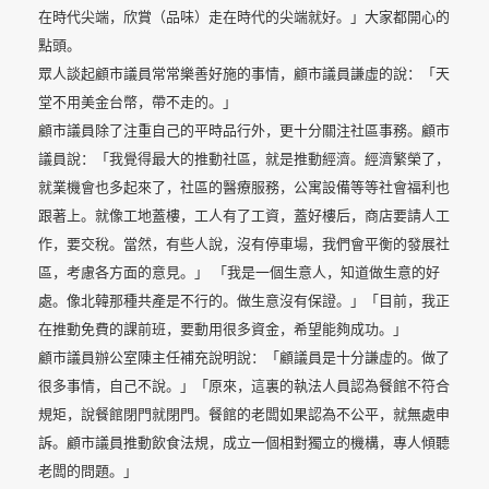
在時代尖端，欣賞（品味）走在時代的尖端就好。」大家都開心的
點頭。
眾人談起顧市議員常常樂善好施的事情，顧市議員謙虛的說：「天
堂不用美金台幣，帶不走的。」
顧市議員除了注重自己的平時品行外，更十分關注社區事務。顧市
議員說：「我覺得最大的推動社區，就是推動經濟。經濟繁榮了，
就業機會也多起來了，社區的醫療服務，公寓設備等等社會福利也
跟著上。就像工地蓋樓，工人有了工資，蓋好樓后，商店要請人工
作，要交稅。當然，有些人說，沒有停車場，我們會平衡的發展社
區，考慮各方面的意見。」
「我是一個生意人，知道做生意的好
處。像北韓那種共產是不行的。做生意沒有保證。」「目前，我正
在推動免費的課前班，要動用很多資金，希望能夠成功。」
顧市議員辦公室陳主任補充說明說：「顧議員是十分謙虛的。做了
很多事情，自己不說。」「原來，這裏的執法人員認為餐館不符合
規矩，說餐館閉門就閉門。餐館的老闆如果認為不公平，就無處申
訴。顧市議員推動飲食法規，成立一個相對獨立的機構，專人傾聽
老闆的問題。」