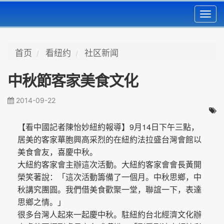
Toggl
navig
首页
看纽约
社区新闻
中秋節客家美食文化
2014-09-22
9
14
【看中國記者陳怡妙紐約報導】
月
日下午三點，
居美的客家華胞興高采烈的在紐約法拉盛台灣會館以
美食會友，喜慶中秋。
大紐約客家會主辦這次活動。大紐約客家會會長黃開
榮笑著說：「這次活動籌備了一個月。中秋思鄉，中
秋講究團圓。我們借美食歡聚一堂，聯誼一下，表達
思鄉之情。」
很多台灣人起來一起慶中秋。駐紐約台北經濟文化辦