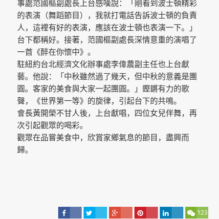
事處范國樞副處長上台感嘆說：「剛看到波士頓精彩
的表演（舞蹈節目），我就打電話告訴波士頓的負責
人，這裡有好的表演，應該在波士頓也表演一下。」
台下都稱好。接著，范國樞副處長深情意重的演唱了
一首《醉在你懷中》。
駐紐約台北經濟文化辦事處李偉農副主任也上台獻
藝。他說：「中秋雖然過了幾天，但中秋的意義是團
圓。客家的美食與大家一起團圓。」鏗鏘有力的歌
聲，《世界第一等》的旋律，引起台下的共鳴。
會長黃開榮不甘人後，上台獻唱，四位女兒伴舞，再
次引起觀眾的喝彩。
觀眾在品嘗美食中，欣賞家鄉氣息的節目，盡興而
歸。
123