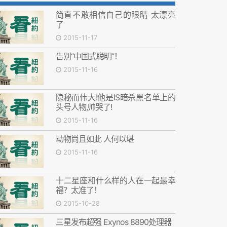
简直不敢相信自己的眼睛 太漂亮
了
2015-11-17
告别“中国式聪明”！
2015-11-16
隐秘而伟大!他是IS暗杀黑名单上的
头号人物,帅哭了!
2015-11-16
动物尚且如此 人何以堪
2015-11-16
十二星座和什么样的人在一起最幸
福？太准了！
2015-10-28
三星发布超强 Exynos 8890处理器