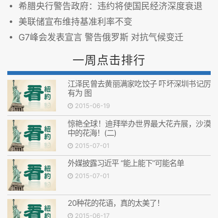
希腊央行警告政府：违约将使国民经济深度衰退
美联储宣布维持基准利率不变
G7峰会发表宣言 警告俄罗斯 对抗气候变迁
一周点击排行
江泽民曾去黄丽满家吃饺子 吓坏深圳书记厉
有为 图
2015-06-19
惊艳全球！迪拜举办世界最大花卉展，沙漠
中的花海！(二)
2015-07-01
外媒披露习近平 “能上能下”可能名单
2015-07-01
20种花的花语，真的太美了！
2015-06-17