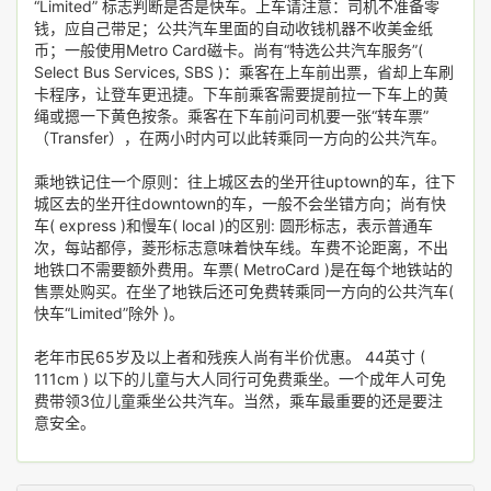
“Limited” 标志判断是否是快车。上车请注意：司机不准备零
钱，应自己带足；公共汽车里面的自动收钱机器不收美金纸
币；一般使用Metro Card磁卡。尚有“特选公共汽车服务”(
Select Bus Services, SBS )：乘客在上车前出票，省却上车刷
卡程序，让登车更迅捷。下车前乘客需要提前拉一下车上的黄
绳或摁一下黄色按条。乘客在下车前问司机要一张“转车票”
（Transfer），在两小时内可以此转乘同一方向的公共汽车。
乘地铁记住一个原则：往上城区去的坐开往uptown的车，往下
城区去的坐开往downtown的车，一般不会坐错方向；尚有快
车( express )和慢车( local )的区别: 圆形标志，表示普通车
次，每站都停，菱形标志意味着快车线。车费不论距离，不出
地铁口不需要额外费用。车票( MetroCard )是在每个地铁站的
售票处购买。在坐了地铁后还可免费转乘同一方向的公共汽车(
快车“Limited”除外 )。
老年市民65岁及以上者和残疾人尚有半价优惠。 44英寸 (
111cm ) 以下的儿童与大人同行可免费乘坐。一个成年人可免
费带领3位儿童乘坐公共汽车。当然，乘车最重要的还是要注
意安全。