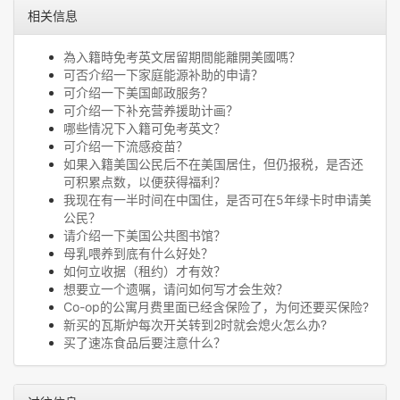
相关信息
為入籍時免考英文居留期間能離開美國嗎？
可否介绍一下家庭能源补助的申请？
可介绍一下美国邮政服务？
可介绍一下补充营养援助计画？
哪些情况下入籍可免考英文？
可介绍一下流感疫苗？
如果入籍美国公民后不在美国居住，但仍报税，是否还
可积累点数，以便获得福利？
我现在有一半时间在中国住，是否可在5年绿卡时申请美
公民？
请介绍一下美国公共图书馆？
母乳喂养到底有什么好处？
如何立收据（租约）才有效？
想要立一个遗嘱，请问如何写才会生效？
Co-op的公寓月费里面已经含保险了，为何还要买保险?
新买的瓦斯炉每次开关转到2时就会熄火怎么办?
买了速冻食品后要注意什么？