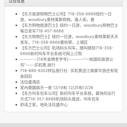
过往信息
【东方旅游购物巴士公司】718-358-6666纽约一日
游，woodbury奥特莱斯购物，唐人街，曼
【东方购物旅游巴士】纽约一日游，woodbury购物巴士
每日发车718-457-8888
【东方购物巴士】纽约一日游，woodbury奥特莱斯天天
发车，718-358-6666曼哈顿，上城区
【东方巴士公司】机场码头叫车，随叫随到718-358-
6666新的叫车平台系统可网上订购
----------[16年金牌老字号]---------"一帆国际旅游公
司"-----买机票,旅行
718-886-9202祥弘旅行社- 买机票送江南豪华游还有现
金回扣
法拉盛酒店
室內樂園兩天一夜 12/19和 12/25和12/26
【东方叫车包车公司】新的叫车平台系统，最快的出行
方式718-357-8888机场码头接送，叫车包车
舒适之家，地处法拉盛中心