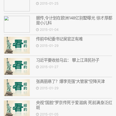
2015-01-25
据传,令计划在欧洲148亿别墅曝光 徐才厚都
是小儿科
2015-01-04
传前中纪委书记吴官正有难
2015-01-29
习近平要收拾马云： 攀上江泽民孙子
2015-01-27
张高丽悬了？爆李克强“大管家”空降天津
2015-01-29
央视“国脸”罗京传死于爱滋病 死前满身泛红
斑
2015-01-05