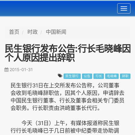
Toggl
navig
首页
时政
中国新闻
民生银行发布公告:行长毛晓峰因
个人原因提出辞职
2015-01-31
民生银行
公告
行长
毛晓峰
辞职
民生银行31日在上交所发布公告称，公司董事
会收到毛晓峰辞职信，因其个人原因，申请辞去
中国民生银行董事、行长及董事会相关专门委员
会职务。行长职责由洪崎董事长代行。
今天（31日）上午，有媒体报道称民生银
行行长毛晓峰已于几日前被中纪委带走协助调